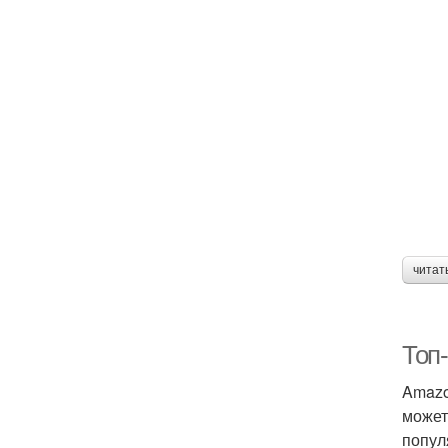
читат
Топ-
Amazo
может
попул