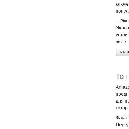
ключе
попул
1. Эк
Эколо
устой
чистя
читат
Топ
Amazo
предп
для п
котор
Факто
Перед