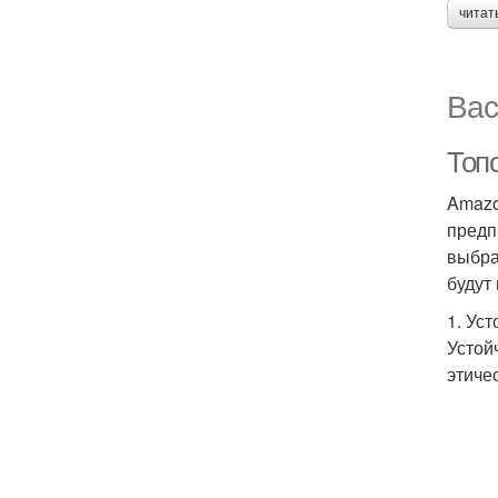
читат
Вас
Топ
Amazo
предп
выбра
будут
1. Ус
Устой
этиче