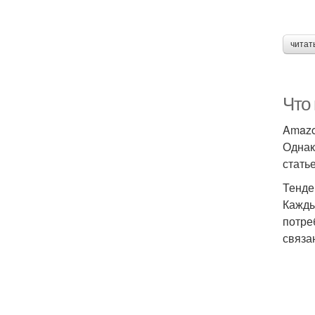
читат
Что
Amazo
Однак
стать
Тенде
Кажды
потре
связа