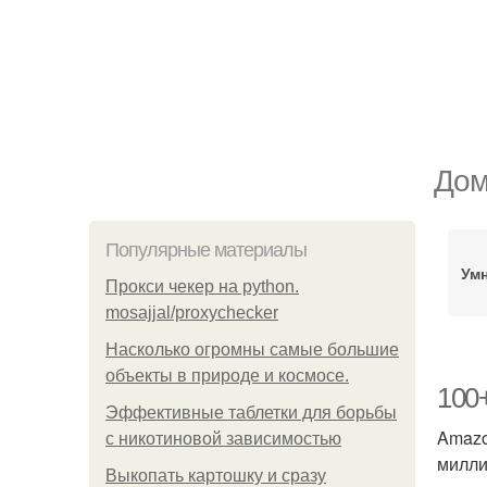
Дом
Популярные материалы
Ум
Прокси чекер на python.
mosajjal/proxychecker
Насколько огромны самые большие
объекты в природе и космосе.
100
Эффективные таблетки для борьбы
Amazo
с никотиновой зависимостью
милли
Выкопать картошку и сразу