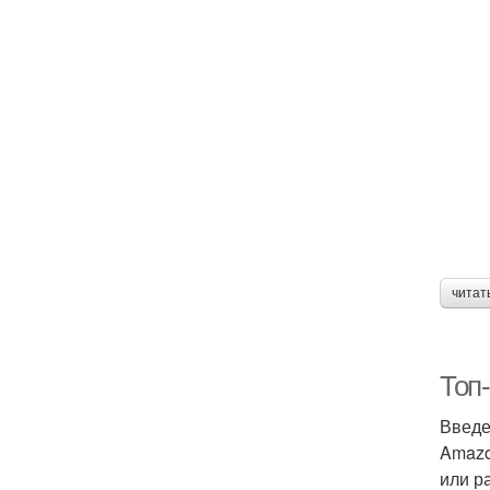
читат
Топ
Введ
Amazo
или р