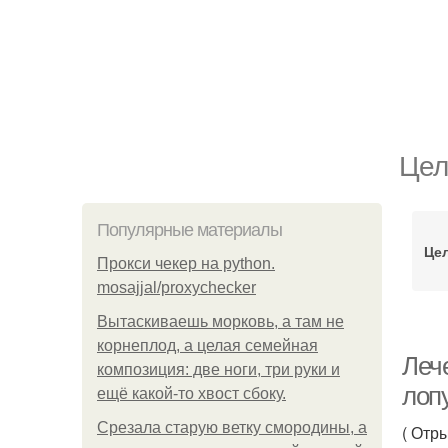
Цел
Популярные материалы
Це
Прокси чекер на python.
mosajjal/proxychecker
Вытаскиваешь морковь, а там не
корнеплод, а целая семейная
Леч
композиция: две ноги, три руки и
лопу
ещё какой-то хвост сбоку.
Срезала старую ветку смородины, а
( Отр