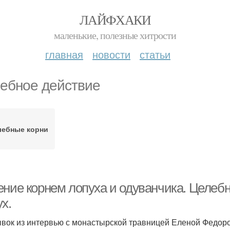
ЛАЙФХАКИ
маленькие, полезные хитрости
главная
новости
статьи
ебное действие
лебные корни
ение корнем лопуха и одуванчика. Целебн
х.
ывок из интервью с монастырской травницей Еленой Федор