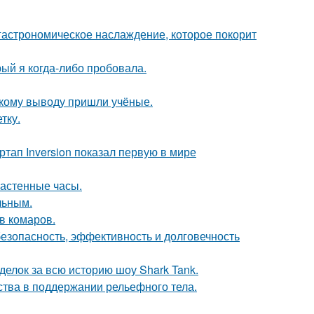
 гастрономическое наслаждение, которое покорит
рый я когда-либо пробовала.
акому выводу пришли учёные.
тку.
артап Inversion показал первую в мире
настенные часы.
льным.
в комаров.
безопасность, эффективность и долговечность
делок за всю историю шоу Shark Tank.
тва в поддержании рельефного тела.