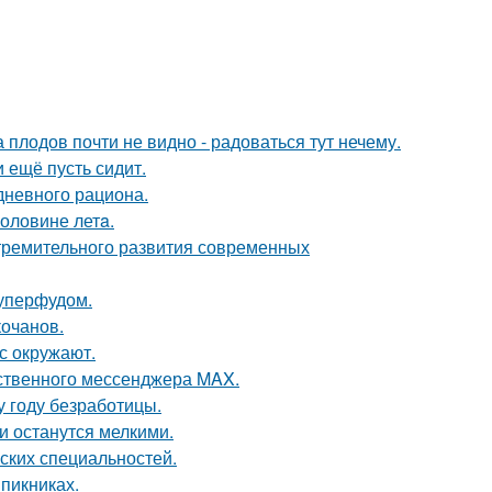
 плодов почти не видно - радоваться тут нечему.
и ещё пусть сидит.
дневного рациона.
половине летa.
тремительного развития современных
уперфудом.
кочанов.
с окружают.
ественного мессенджера MAX.
 году безработицы.
ки останутся мелкими.
ских специальностей.
 пикниках.