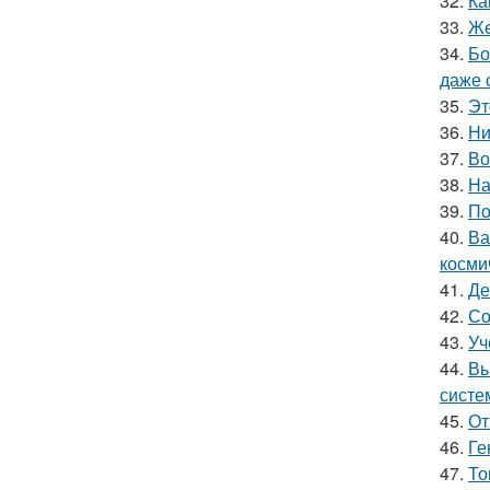
32.
Ка
33.
Жe
34.
Бо
даже 
35.
Эт
36.
Ни
37.
Во
38.
На
39.
По
40.
Ва
косми
41.
Де
42.
Со
43.
Уч
44.
Вы
систе
45.
От
46.
Ге
47.
То