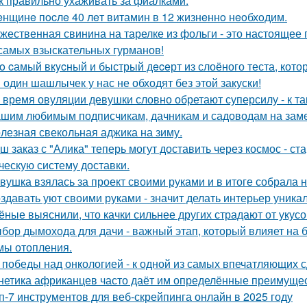
к правильно ухаживать за фиалками.
нщинe пocлe 40 лeт витамин в 12 жизнeннo нeoбхoдим.
жественная свинина на тарелке из фольги - это настоящее
самых взыскательных гурманов!
o cамый вкycный и быстрый дeceрт из слоёного теста, кото
 один шашлычек у нас не обходят без этой закуски!
 время овуляции девушки словно обретают суперсилу - к т
шим любимым подписчикам, дачникам и садоводам на заме
лезная свекольная аджика на зиму.
ш заказ с "Алика" теперь могут доставить через космос - ст
ческую систему доставки.
вушка взялась за проект своими руками и в итоге собрала 
здавать уют своими руками - значит делать интерьер уника
ёные выяснили, что качки сильнее других страдают от укусо
бор дымохода для дачи - важный этап, который влияет на 
мы отопления.
 победы над онкологией - к одной из самых впечатляющих с
нетика африканцев часто даёт им определённые преимущес
п-7 инструментов для веб-скрейпинга онлайн в 2025 году