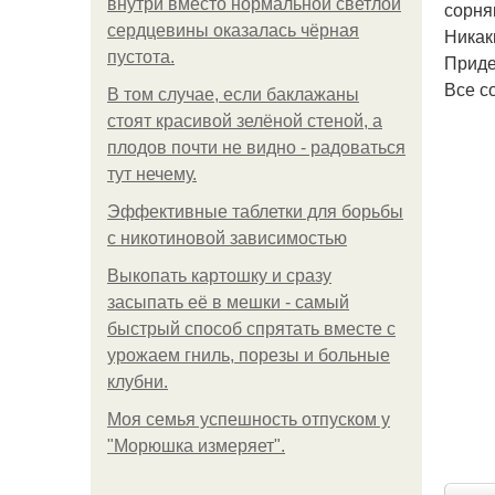
внутри вместо нормальной светлой
сорня
сердцевины оказалась чёрная
Никак
пустота.
Приде
Все с
В том случае, если баклажаны
стоят красивой зелёной стеной, а
плодов почти не видно - радоваться
тут нечему.
Эффективные таблетки для борьбы
с никотиновой зависимостью
Выкопать картошку и сразу
засыпать её в мешки - самый
быстрый способ спрятать вместе с
урожаем гниль, порезы и больные
клубни.
Моя семья успешность отпуском у
"Морюшка измеряет".