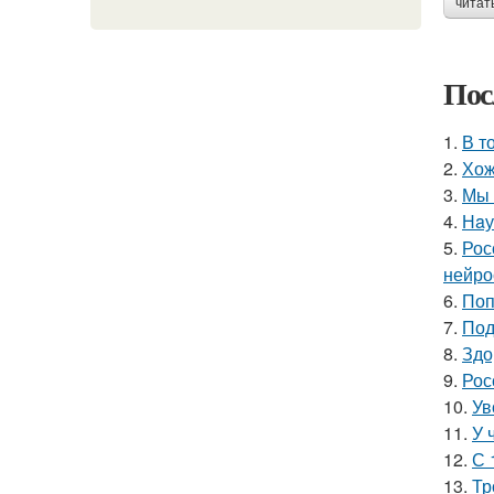
читат
Пос
1.
В т
2.
Хож
3.
Мы 
4.
Нaу
5.
Рос
нейро
6.
Поп
7.
Под
8.
Здо
9.
Рос
10.
Ув
11.
У 
12.
С 
13.
Тр