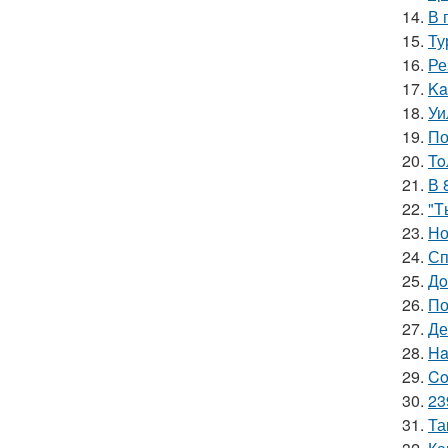
14.
В 
15.
Ту
16.
Ре
17.
Ka
18.
Уи
19.
По
20.
To
21.
В 
22.
"T
23.
Но
24.
Сп
25.
Дo
26.
По
27.
Де
28.
Ha
29.
Co
30.
23
31.
Та