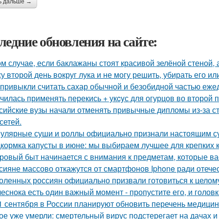
ь дальше →
ледние обновления на сайте:
ом случае, если баклажаны стоят красивой зелёной стеной, а
у второй день вокруг лука и не могу решить, убирать его ил
привыкли считать сахар обычной и безобидной частью еже
чилась применять перекись + укcyс для огурцов во второй 
сийские вузы начали отменять привычные дипломы из-за с
сетей.
улярные суши и роллы официально признали настоящим с
кормка капусты в июне: мы выбираем лучшее для крепких 
ровый быт начинается с внимания к предметам, которые ва
сияне массово откажутся от смартфонов Iphone ради отеч
оленных россиян официально призвали готовиться к целому
чеснока есть один важный момент - пропустите его, и голов
1 сентября в России планируют обновить перечень медицин
ое уже умерли: смертельный вирус подстерегает на дачах и