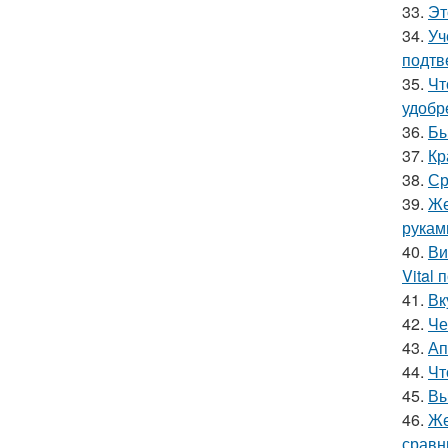
33.
Эт
34.
Уч
подтв
35.
Чт
удобр
36.
Бы
37.
Кр
38.
Ср
39.
Же
рукам
40.
Ви
Vital
41.
Вк
42.
Че
43.
Ап
44.
Чт
45.
Вы
46.
Же
сравн