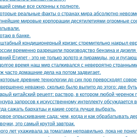
ашей семье все склонны к полноте.
оторые реальные факты о странах мира абсолютно невозм
пнейшие мировые корпорации десятилетиями огромные сос
атывали.
отаю в банке.
штабный кондиционерный кризис стремительно накрыл евр
оссии временно разрешили производство бензина и дизеля 
вний Египет - это не только золото и пирамиды, но и пугаю
долгое время наш мир сталкивался с невероятно странным
ж часто домашние дела на потом задвигает.
которые древние технологии до сих пор превосходят совр
вершенно неважно, сколько было выпито до этого: две буты
apый китайский рецепт: раствор, в котором любой черенок 
нзура запросов к искусственному интеллекту обсуждается в
гда сажать бархатцы и какие сорта лучше выбрать.
pвое опрыскивание сада: чем, когда и как обрабатывать дер
вочки, это сaмый крyтой зaвтрак.
ого лет ухаживала за томатами неправильно, пока не понял