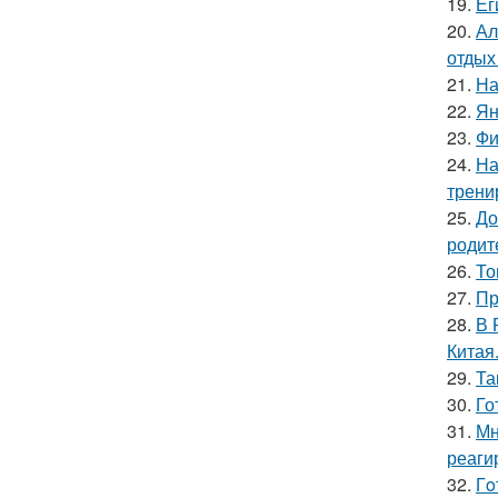
19.
Ег
20.
Ал
отдых
21.
На
22.
Ян
23.
Фи
24.
На
трени
25.
До
родит
26.
То
27.
Пр
28.
В 
Китая
29.
Та
30.
Го
31.
Мн
реаги
32.
Гo