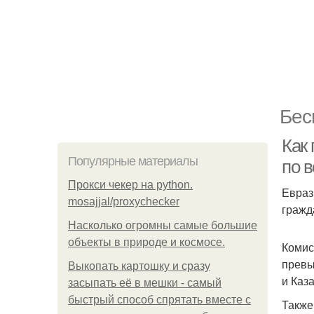
Бес
Как 
Популярные материалы
по в
Прокси чекер на python.
Евраз
mosajjal/proxychecker
гражд
Насколько огромны самые большие
объекты в природе и космосе.
Комис
превы
Выкопать картошку и сразу
и Каз
засыпать её в мешки - самый
быстрый способ спрятать вместе с
Также