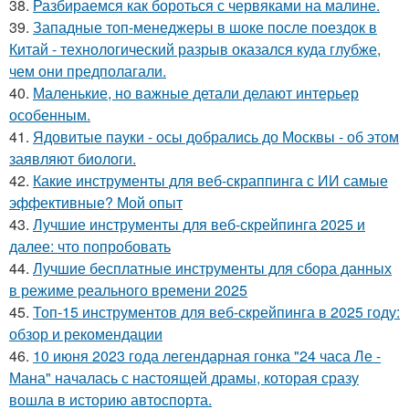
38.
Разбираемся как бороться с червяками на малине.
39.
Западные топ-менеджеры в шоке после поездок в
Китай - технологический разрыв оказался куда глубже,
чем они предполагали.
40.
Маленькие, но важные детали делают интерьер
особенным.
41.
Ядовитые пауки - осы добрались до Москвы - об этом
заявляют биологи.
42.
Какие инструменты для веб-скраппинга с ИИ самые
эффективные? Мой опыт
43.
Лучшие инструменты для веб-скрейпинга 2025 и
далее: что попробовать
44.
Лучшие бесплатные инструменты для сбора данных
в режиме реального времени 2025
45.
Топ-15 инструментов для веб-скрейпинга в 2025 году:
обзор и рекомендации
46.
10 июня 2023 года легендарная гонка "24 часа Ле -
Мана" началась с настоящей драмы, которая сразу
вошла в историю автоспорта.