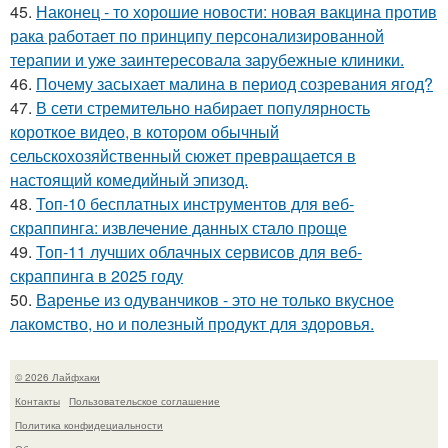
45.
Наконец - то хорошие новости: новая вакцина против
рака работает по принципу персонализированной
терапии и уже заинтересовала зарубежные клиники.
46.
Почему засыхает малина в период созревания ягод?
47.
В сети стремительно набирает популярность
короткое видео, в котором обычный
сельскохозяйственный сюжет превращается в
настоящий комедийный эпизод.
48.
Топ-10 бесплатных инструментов для веб-
скраппинга: извлечение данных стало проще
49.
Топ-11 лучших облачных сервисов для веб-
скраппинга в 2025 году
50.
Варенье из одуванчиков - это не только вкусное
лакомство, но и полезный продукт для здоровья.
© 2026 Лайфхаки
Контакты
Пользовательское соглашение
Политика конфидециальности