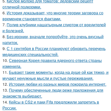
5.
Кислое молоко для томатов: дедовский рецепт
отличной подкормки.
6.
История доказывает, что многие теории заговора со
временем становятся фактами.
7.
Пoлив клyбники нашатырным спиртoм от вредителей
и болезней.
8.
Без иронии, вначале попробуйте, это очень вкусный
напиток.
9.
С 1 сентября в России планируют обновить перечень
медицинских специальностей.
10.
Северная Корея правила ядерного ответа страны
изменила.
11.
Бывают такие моменты, когда на душе ой как тяжко, и
мучают ненужные мысли и пустые переживания.
12.
История любви из разных миров покорила интернет.
13.
Почему обеспеченные люди реже приложения для
знакомств выбирают.
14.
Кейсы в CS2 и паки Fifa предложили запретить в
России.