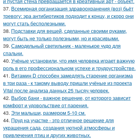
и пустая стена превращается в креативный арт - объект.
37.
Всемирная организация здравоохранения (воз) бьёт
тревогу: эра антибиотиков подходит к концу, и скоро они
могут стать бесполезными.
38.
Подставки для вещей, сделанные своими руками,
могут быть не только полезными, но и красивыми.
39.
Самодельный светильник - маленькое чудо для
спальни.
40.
Учёные установили, что имя человека играет важную
роль в его профессиональном успехе и трудоустройстве.
41.
Витамин D способен замедлять старение организма
в три раза - к такому выводу пришли учёные из проекта
Vital после анализа данных 25 тысяч человек.
42.
Выбор бани - важное решение, от которого зависит
комфорт и удовольствие от парения.
43.
Эти малыши, размером 5-10 см.
44.
Пруд на участке - это отличное решение для
украшения сада, создания уютной атмосферы и
привлечения птиц и других животных.