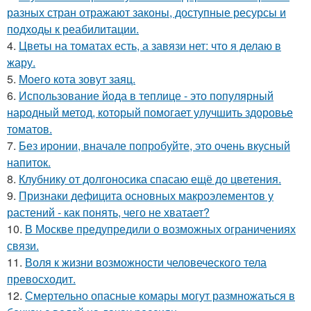
разных стран отражают законы, доступные ресурсы и
подходы к реабилитации.
4.
Цветы на томатах есть, а завязи нет: что я делаю в
жару.
5.
Моего кота зовут заяц.
6.
Использование йода в теплице - это популярный
народный метод, который помогает улучшить здоровье
томатов.
7.
Без иронии, вначале попробуйте, это очень вкусный
напиток.
8.
Клубнику от долгоносика спасаю ещё до цветения.
9.
Признаки дефицита основных макроэлементов у
растений - как понять, чего не хватает?
10.
В Москве предупредили о возможных ограничениях
связи.
11.
Воля к жизни возможности человеческого тела
превосходит.
12.
Смертельно опасные комары могут размножаться в