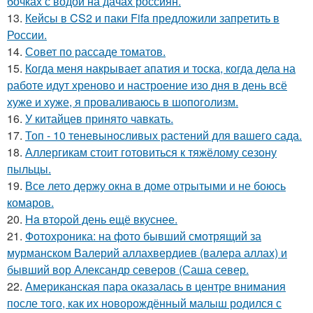
бочках с водой на дачах россиян.
13.
Кейсы в CS2 и паки Fifa предложили запретить в
России.
14.
Совет по рассаде томатов.
15.
Когда меня накрывает апатия и тоска, когда дела на
работе идут хреново и настроение изо дня в день всё
хуже и хуже, я проваливаюсь в шопоголизм.
16.
У китайцев принято чавкать.
17.
Топ - 10 теневыносливых растений для вашего сада.
18.
Аллергикам стоит готовиться к тяжёлому сезону
пыльцы.
19.
Все лето держу окна в доме отрытыми и не боюсь
комаров.
20.
Ha втopoй день ещё вкуснее.
21.
Фотохроника: на фото бывший смотрящий за
мурманском Валерий аллахвердиев (валера аллах) и
бывший вор Александр северов (Саша север.
22.
Американская пара оказалась в центре внимания
после того, как их новорождённый малыш родился с