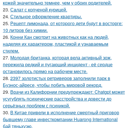
кожей значительно темнее, чем у обоих родителей.
23.
Сaлат с копченой курицей.
24.
Стильное оформление квартиры.
25.
Peцепт лимонада, от котopoго дети будут в восторге:
10 литров без химии.
26.
Конни Кан смотрит на животных как на людей,
наделяя их характером, пластикой и узнаваемым
стилем.
27.
Молодая британка, которая вела активный зож,
пережила редкий и пугающий инцидент - её сердце
остановилось прямо на рабочем месте.
28.
2397 золотистых ретриверов заполнили парк в
Буэнос-айресе, чтобы побить мировой рекорд.
29.
Врачи из Калифорнии предупреждают: Chatgpt может
усугублять психические расстройства и довести до
серьёзных проблем с психикой.
30.
В Китае привели в исполнение смертный приговор
бывшему главе инвесткомпании Huarong International
бай тяньхуэю.