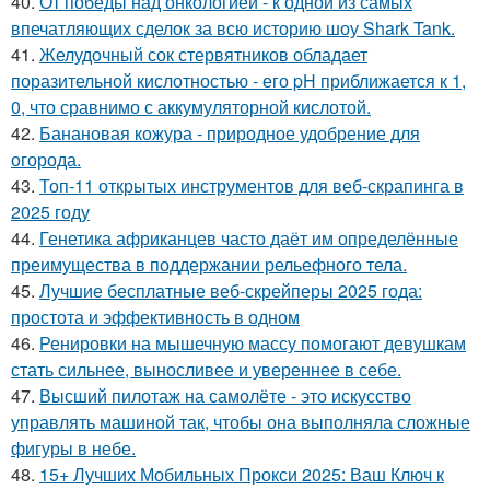
40.
От победы над онкологией - к одной из самых
впечатляющих сделок за всю историю шоу Shark Tank.
41.
Желудочный сок стервятников обладает
поразительной кислотностью - его pH приближается к 1,
0, что сравнимо с аккумуляторной кислотой.
42.
Банановая кожура - природное удобрение для
огорода.
43.
Топ-11 открытых инструментов для веб-скрапинга в
2025 году
44.
Генетика африканцев часто даёт им определённые
преимущества в поддержании рельефного тела.
45.
Лучшие бесплатные веб-скрейперы 2025 года:
простота и эффективность в одном
46.
Ренировки на мышечную массу помогают девушкам
стать сильнее, выносливее и увереннее в себе.
47.
Высший пилотаж на самолёте - это искусство
управлять машиной так, чтобы она выполняла сложные
фигуры в небе.
48.
15+ Лучших Мобильных Прокси 2025: Ваш Ключ к