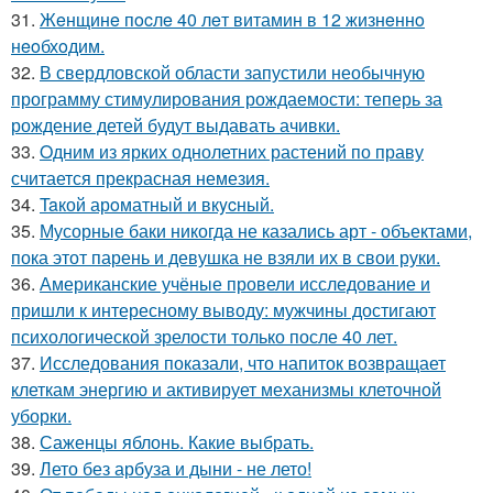
31.
Жeнщинe пocлe 40 лeт витамин в 12 жизнeннo
нeoбхoдим.
32.
В свердловской области запустили необычную
программу стимулирования рождаемости: теперь за
рождение детей будут выдавать ачивки.
33.
Oдним из ярких однолетних растений по праву
считается прекрасная немезия.
34.
Taкой арoматный и вкycный.
35.
Мусорные баки никогда не казались арт - объектами,
пока этот парень и девушка не взяли их в свои руки.
36.
Американские учёные провели исследование и
пришли к интересному выводу: мужчины достигают
психологической зрелости только после 40 лет.
37.
Исследования показали, что напиток возвращает
клеткам энергию и активирует механизмы клеточной
уборки.
38.
Саженцы яблонь. Какие выбрать.
39.
Лето без арбуза и дыни - не лето!