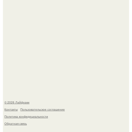
Ботва пожелтела, сосед уже достал вилы, и рука сама
тянется копать картошку.
В Дубае существует район, который кажется ошибкой
самой реальности.
© 2026 Лайфхаки
Контакты
Пользовательское соглашение
Политика конфидециальности
Обратная связь