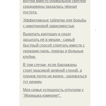
внутри вместо нормальной светлой
сердцевины оказалась чёрная
пустота.
Эффективные таблетки для борьбы
с никотиновой зависимостью
.
Выкопать картошку и сразу
засыпать её в мешки - самый
быстрый способ спрятать вместе с
урожаем гниль, порезы и больные
клубни.
В том случае, если баклажаны
стоят красивой зелёной стеной, а
плодов почти не видно - радоваться
тут нечему.
Моя семья успешность отпуском у
"Морюшка измеряет".