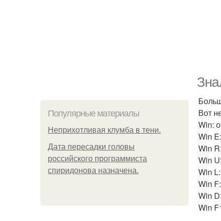
Зна
Больш
Вот н
Популярные материалы
Win: о
Неприхотливая клумба в тени.
Win E
Дата пересадки головы
Win R
российского программиста
Win U
спиридонова назначена.
Win L:
Win F
Win D
Win F