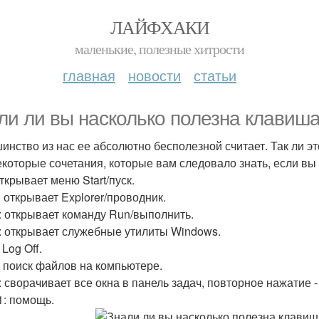
ЛАЙФХАКИ
маленькие, полезные хитрости
главная
новости
статьи
ли ли вы насколько полезна клавиш
инство из нас ее абсолютно бесполезной считает. Так ли э
екоторые сочетания, которые вам следовало знать, если вы
ткрывает меню Start/пуск.
: открывает Explorer/проводник.
: открывает команду Run/выполнить.
: открывает служебные утилиты Windows.
 Log Off.
: поиск файлов на компьютере.
: сворачивает все окна в панель задач, повторное нажатие -
1: помощь.