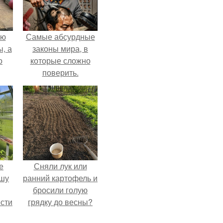
ую
Самые абсурдные
, а
законы мира, в
о
которые сложно
поверить.
ная
е
Сняли лук или
ышу
ранний картофель и
бросили голую
сти
грядку до весны?
ие?