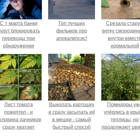
С 1 марта банки
Топ лучших
Срезала стар
удут блокировать
фильмов про
ветку смородины
переводы при
апокалипсис!
внутри вмест
обнаружении
нормальной
вируса.
светлой
сердцевины
оказалась чёр
пустота.
Лист томата
Выкопать картошку
Помидоры уж
пожелтел - и
и сразу засыпать её
упёрлись в кр
оловина дачников
в мешки - самый
теплицы, но
сразу хватает
быстрый способ
продолжают цве
удобрение.
спрятать вместе с
как сумасшедш