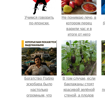
Учимся говорить
Не понимаю лечо, в
по-японски.
котором перец
б
варили час и в
итоге от него
остались одни
бесформенные
тряпочки.
Богатство Пабло
В том случае, если
эскобара было
баклажаны стоят
настолько
красивой зелёной
п
огромным, что
стеной, а плодов
многие истории о
почти не видно -