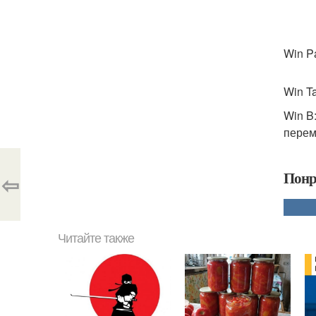
Win P
Win T
Win B
перем
Понр
⇦
Читайте также