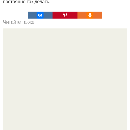
постоянно так делать.
Читайте также
Интересный способ выращивания картофеля, когда
место под посадку ограничено.