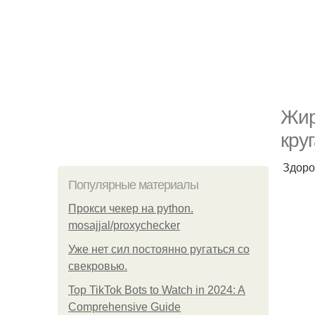
Жир
круг
Здоро
Популярные материалы
Прокси чекер на python.
mosajjal/proxychecker
Уже нет сил постоянно ругаться со
свекровью.
Top TikTok Bots to Watch in 2024: A
Comprehensive Guide