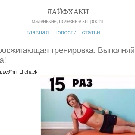
ЛАЙФХАКИ
маленькие, полезные хитрости
главная
новости
статьи
осжигающая тренировка. Выполняй 
а!
вье@m_Lifehack