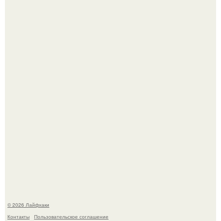
Сняли лук или ранний картофель и бросили голую грядку
до весны?
Домашние питомцы способны продлить жизнь своих
хозяев на 6-10 лет.
© 2026 Лайфхаки
Контакты
Пользовательское соглашение