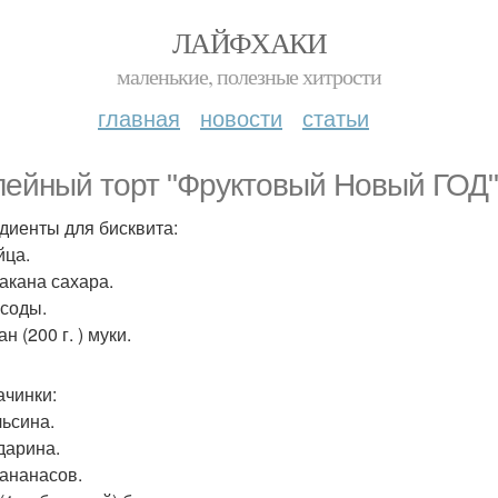
ЛАЙФХАКИ
маленькие, полезные хитрости
главная
новости
статьи
ейный торт "Фруктовый Новый ГОД
диенты для бисквита:
йца.
такана сахара.
. соды.
ан (200 г. ) муки.
ачинки:
льсина.
дарина.
 ананасов.