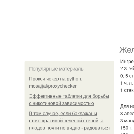
Жел
Ингре
? 3. Я
Популярные материалы
0, 5 с
Прокси чекер на python.
1 ч. л
mosajjal/proxychecker
1 стак
Эффективные таблетки для борьбы
с никотиновой зависимостью
Для н
3 апе
В том случае, если баклажаны
3 ман
стоят красивой зелёной стеной, а
150 г.
плодов почти не видно - радоваться