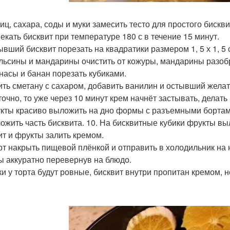
яиц, сахара, соды и муки замесить тесто для простого бискви
пекать бисквит при температуре 180 с в течение 15 минут.
ывший бисквит порезать на квадратики размером 1, 5 х 1, 5 
ельсины и мандарины очистить от кожуры, мандарины разобр
анасы и банан порезать кубиками.
бить сметану с сахаром, добавить ванилин и остывший жела
точно, то уже через 10 минут крем начнёт застывать, делать
укты красиво выложить на дно формы с разъемными бортам
ложить часть бисквита. 10. На бисквитные кубики фрукты в
ит и фрукты залить кремом.
орт накрыть пищевой плёнкой и отправить в холодильник на 
 аккуратно перевернув на блюдо.
ки у торта будут ровные, бисквит внутри пропитан кремом,