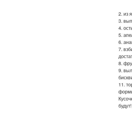
2. из 
3. вы
4. ост
5. ап
6. ан
7. вз
доста
8. фр
9. вы
бискв
11. т
формы
Кусоч
будут!