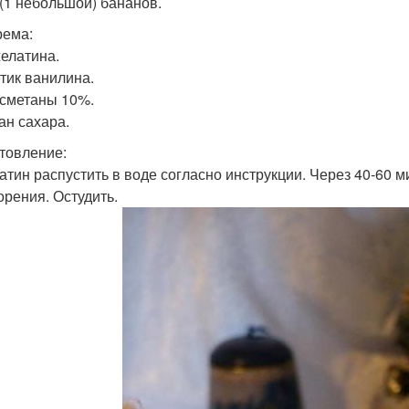
. (1 небольшой) бананов.
рема:
желатина.
етик ванилина.
. сметаны 10%.
ан сахара.
товление:
латин распустить в воде согласно инструкции. Через 40-60 м
орения. Остудить.