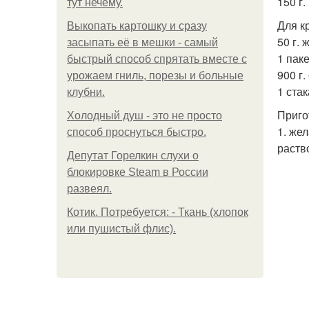
150 г
тут нечему.
Для к
Выкопать картошку и сразу
50 г. 
засыпать её в мешки - самый
1 пак
быстрый способ спрятать вместе с
900 г
урожаем гниль, порезы и больные
1 стак
клубни.
Приго
Холодный душ - это не просто
1. же
способ проснуться быстро.
раств
Депутат Горелкин слухи о
блокировке Steam в России
развеял.
Котик. Потребуется: - Ткань (хлопок
или пушистый флис).