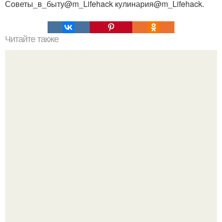
Советы_в_быту@m_Lifehack кулинария@m_Lifehack.
Читайте также
Миксбордер - один из самых сложных элементов
садового дизайна.