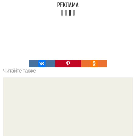
Читайте также
Толстянка, или денежное дерево, - растение, которое
есть дома практически у каждого.