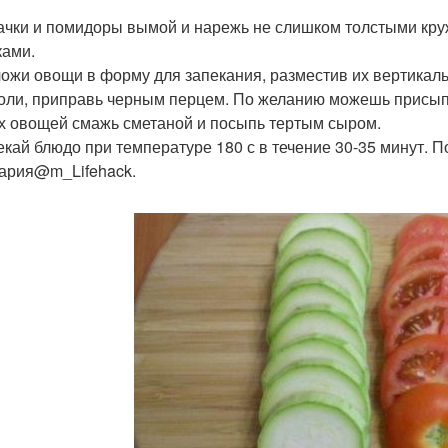
бачки и помидоры вымой и нарежь не слишком толстыми кру
ками.
ложи овощи в форму для запекания, разместив их вертикальн
соли, приправь черным перцем. По желанию можешь присы
рх овощей смажь сметаной и посыпь тертым сыром.
пекай блюдо при температуре 180 с в течение 30-35 минут. 
ария@m_Lifehack.