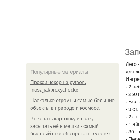
Зап
Лето 
для л
Популярные материалы
Ингре
Прокси чекер на python.
- 2 н
mosajjal/proxychecker
- 250 
Насколько огромны самые большие
- Бол
объекты в природе и космосе.
- 3 ст
- 2 ст
Выкопать картошку и сразу
- 1 яй
засыпать её в мешки - самый
- 30 г
быстрый способ спрятать вместе с
- Пере