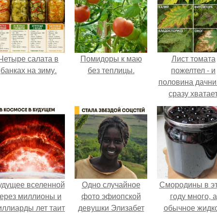
Четыре салата в
Помидоры к маю
Лист томата
банках на зиму.
без теплицы.
пожелтел - и
половина дачни
сразу хватае
удобрение.
удущее вселенной
Одно случайное
Смородины в э
ерез миллионы и
фото эфиопской
году много, а
иллиарды лет таит
девушки Элизабет
обычное жидк