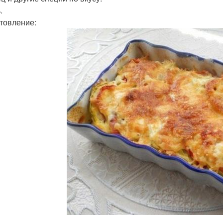
.
товление: