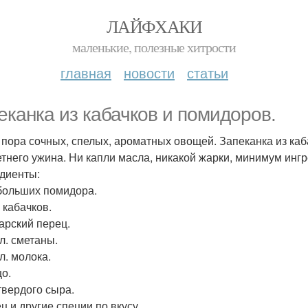
ЛАЙФХАКИ
маленькие, полезные хитрости
главная
новости
статьи
еканка из кабачков и помидоров.
- пора сочных, спелых, ароматных овощей. Запеканка из ка
етнего ужина. Ни капли масла, никакой жарки, минимум ингр
диенты:
ебольших помидора.
г кабачков.
гарский перец.
. л. сметаны.
. л. молока.
цо.
 твердого сыра.
ц и другие специи по вкусу.