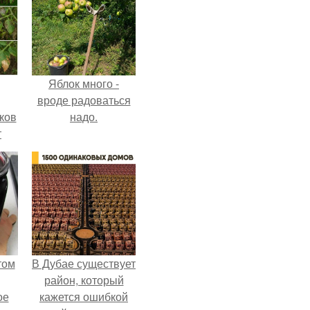
Яблок много -
вроде радоваться
ков
надо.
т
том
В Дубае существует
район, который
ое
кажется ошибкой