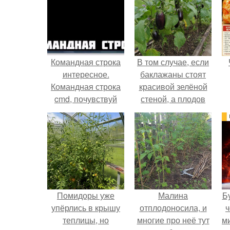
Командная строка
В том случае, если
интересное.
баклажаны стоят
Командная строка
красивой зелёной
cmd, почувствуй
стеной, а плодов
себя хакером.
почти не видно -
радоваться тут
нечему.
Помидоры уже
Малина
Б
упёрлись в крышу
отплодоносила, и
ч
теплицы, но
многие про неё тут
м