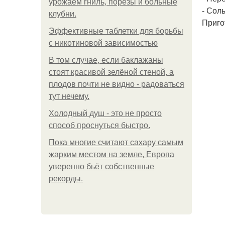
урожаем гниль, порезы и больные
- Соль
клубни.
Приго
Эффективные таблетки для борьбы
с никотиновой зависимостью
В том случае, если баклажаны
стоят красивой зелёной стеной, а
плодов почти не видно - радоваться
тут нечему.
Холодный душ - это не просто
способ проснуться быстро.
Пока многие считают сахару самым
жарким местом на земле, Европа
уверенно бьёт собственные
рекорды.