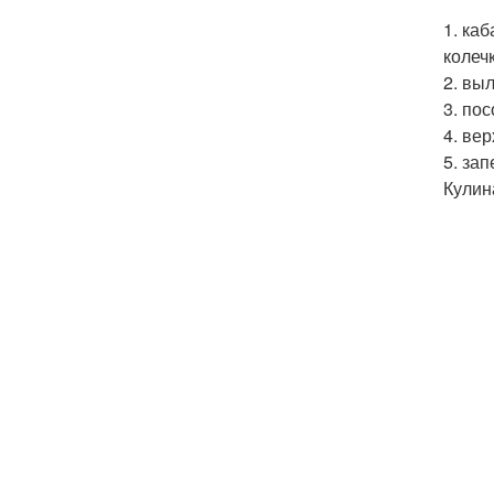
1. ка
колеч
2. вы
3. по
4. ве
5. за
Кулин