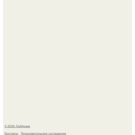
Одно случайное фото эфиопской девушки Элизабет
деста мгновенно разлетелось по всему интернету и
сделало её новой звездой соцсетей.
Ботва пожелтела, сосед уже достал вилы, и рука сама
тянется копать картошку.
© 2026 Лайфхаки
Контакты
Пользовательское соглашение