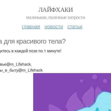
ЛАЙФХАКИ
маленькие, полезные хитрости
главная
новости
статьи
а для красивого тела?
итесь в каждой позе по 1 минуте!
вье@m_Lifehack.
ы_в_быту@m_Lifehack