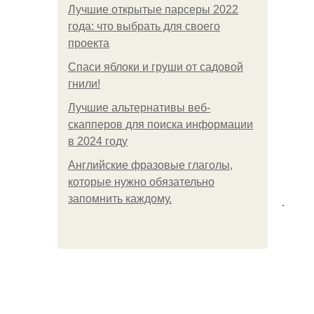
Лучшие открытые парсеры 2022
года: что выбрать для своего
проекта
Спаси яблоки и груши от садовой
гнили!
Лучшие альтернативы веб-
скапперов для поиска информации
в 2024 году
Английские фразовые глаголы,
которые нужно обязательно
запомнить каждому.
.