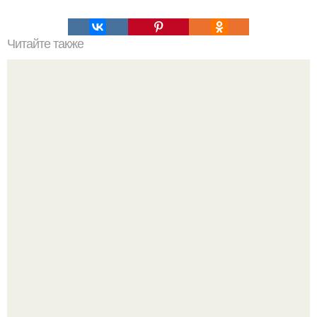
Читайте также
Командная строка интересное. Командная строка cmd,
почувствуй себя хакером.