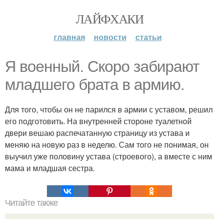
ЛАЙФХАКИ
главная
новости
статьи
Я военный. Скоро забирают
младшего брата в армию.
Для того, чтобы он не парился в армии с уставом, решил
его подготовить. На внутренней стороне туалетной
двери вешаю распечатанную страницу из устава и
меняю на новую раз в неделю. Сам того не понимая, он
выучил уже половину устава (строевого), а вместе с ним
мама и младшая сестра.
Читайте также