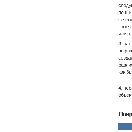
следу
по ши
сечен
конеч
или н
3. на
выраж
созда
разли
как б
4. пе
объек
Понр