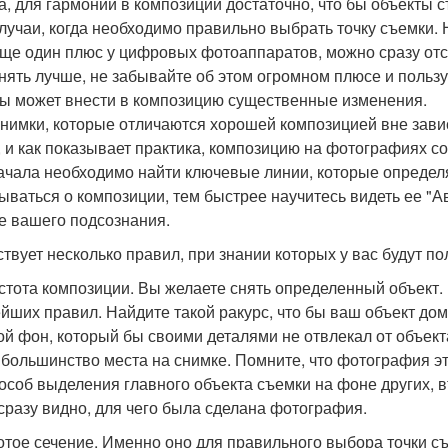
а, для гармонии в композиции достаточно, что бы объекты
случаи, когда необходимо правильно выбрать точку съемки.
еще один плюс у цифровых фотоаппаратов, можно сразу отс
нять лучше, не забывайте об этом огромном плюсе и польз
ы может внести в композицию существенные изменения.
снимки, которые отличаются хорошей композицией вне завис
, и как показывает практика, композицию на фотографиях с
ачала необходимо найти ключевые линии, которые определ
ываться о композиции, тем быстрее научитесь видеть ее "А
е вашего подсознания.
твует несколько правил, при знании которых у вас будут п
остота композиции. Вы желаете снять определенный объект.
йших правил. Найдите такой ракурс, что бы ваш объект до
ой фон, который бы своими деталями не отвлекал от объекта
 большинство места на снимке. Помните, что фотография эт
пособ выделения главного объекта съемки на фоне других, 
сразу видно, для чего была сделана фотография.
лотое сечение. Именно оно для правильного выбора точки съ