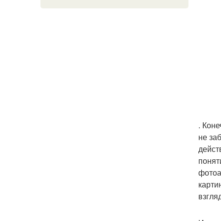
. Кон
не за
дейст
понят
фотоа
карти
взгля