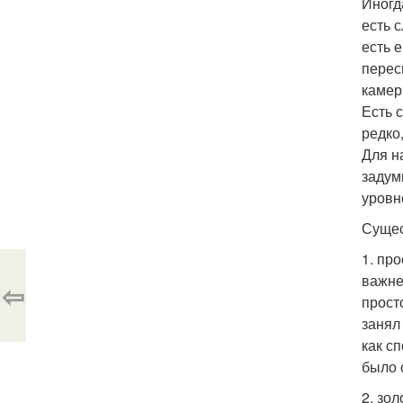
Иногд
есть 
есть 
перес
камер
Есть 
редко
Для н
задум
уровн
Сущес
1. пр
важне
⇦
прост
занял
как с
было 
2. зо