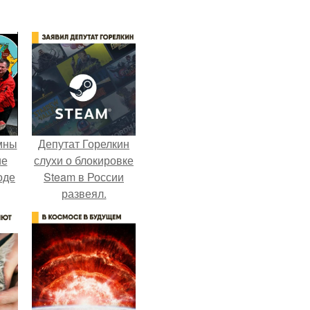
мны
Депутат Горелкин
ие
слухи о блокировке
оде
Steam в России
развеял.