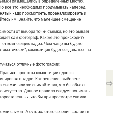
 съемки размещались в определенных местах,
 Но все это необходимо продумывать наперед,
нятый кадр просмотреть, проанализировать и
уйтесь им. Знайте, что малейшее смещение
имости от выбора точки съемки, но это бывает
оздает сам фотограф. Как же это происходит?
яют композицию кадра. Чем чаще вы будете
втоматически", композиция будет создаваться на
олучаться отличные фотографии:
 Правило простоты композиции одно из
минировал в кадре. Как решение, выберете
⇨
 съемки, или же снимайте так, что бы объект
о искусство. Данное правило следует понимать
второстепенных, что бы при просмотре снимка,
емки служит. А суть золотого сечения состоит в