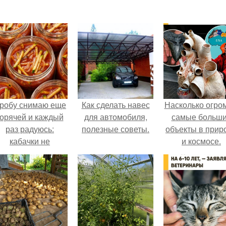
робу снимаю еще
Как сделать навес
Насколько огро
горячей и каждый
для автомобиля,
самые больш
раз радуюсь:
полезные советы.
объекты в прир
кабачки не
и космосе.
развариваются, а
соус получается
густым и
пикантным.