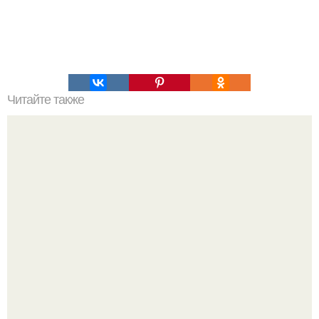
Читайте также
Что делать на ночевке с подругой. Как устроить весёлую
ночёвку с подружками