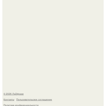
В том случае, если баклажаны стоят красивой зелёной
стеной, а плодов почти не видно - радоваться тут
нечему.
Холодный душ - это не просто способ проснуться
быстро.
© 2026 Лайфхаки
Контакты
Пользовательское соглашение
Политика конфидециальности