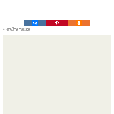
Читайте также
Крекеры с семенами льна (очень вкусные).