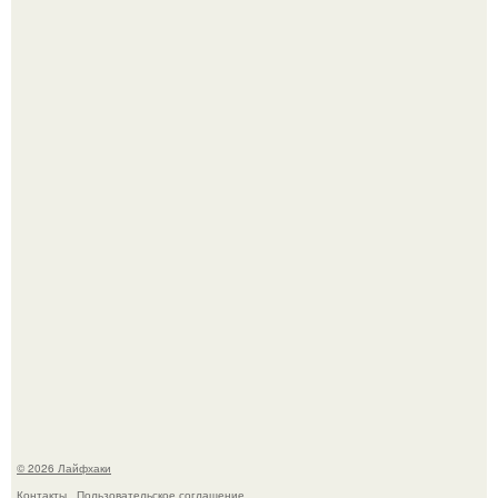
Помидоры уже упёрлись в крышу теплицы, но
продолжают цвести как сумасшедшие?
Сняли лук или ранний картофель и бросили голую грядку
до весны?
© 2026 Лайфхаки
Контакты
Пользовательское соглашение