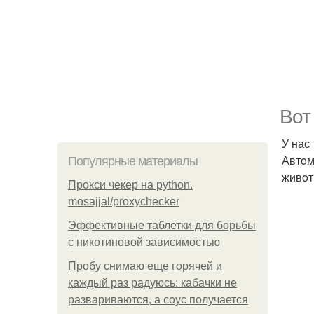
Вот
У нас 
Автoм
Популярные материалы
живo
Прокси чекер на python.
mosajjal/proxychecker
Эффективные таблетки для борьбы
с никотиновой зависимостью
Пробу снимаю еще горячей и
каждый раз радуюсь: кабачки не
развариваются, а соус получается