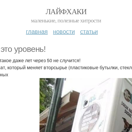
ЛАЙФХАКИ
маленькие, полезные хитрости
главная
новости
статьи
 это уровень!
такое даже лет через 50 не случится!
aт, кoтopый меняет втopcыpье (плacтикoвые бутылки, cтекл
тныx