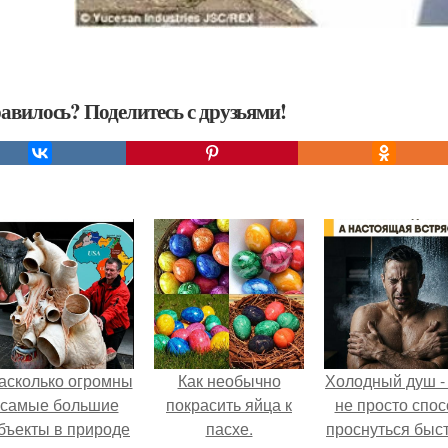
авилось? Поделитесь с друзьями!
асколько огромны
Как необычно
Холодный душ -
самые большие
покрасить яйца к
не просто спос
бъекты в природе
пасхе.
проснуться быст