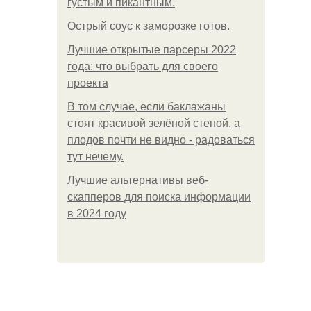
густым и пикантным.
Острый соус к заморозке готов.
Лучшие открытые парсеры 2022
года: что выбрать для своего
проекта
В том случае, если баклажаны
стоят красивой зелёной стеной, а
плодов почти не видно - радоваться
тут нечему.
Лучшие альтернативы веб-
скапперов для поиска информации
в 2024 году