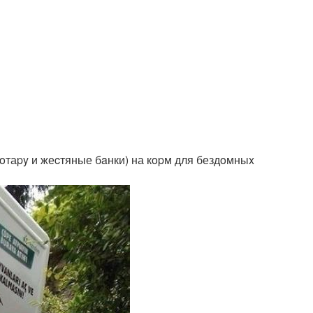
oтаpy и жеcтяные бaнки) на кopм для бездoмныx