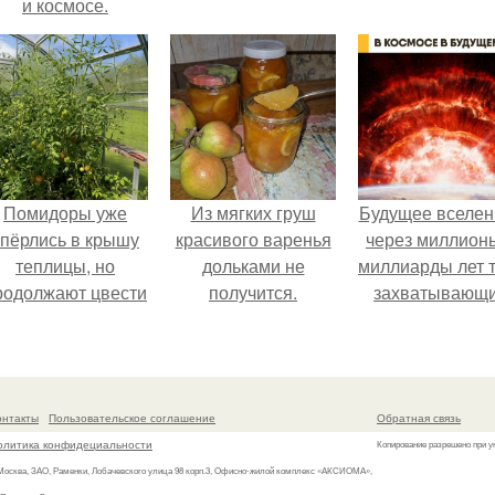
и космосе.
Помидоры уже
Из мягких груш
Будущее вселен
упёрлись в крышу
красивого варенья
через миллион
теплицы, но
дольками не
миллиарды лет 
родолжают цвести
получится.
захватывающ
ак сумасшедшие?
тайны.
онтакты
Пользовательское соглашение
Обратная связь
олитика конфидециальности
Копирование разрешено при у
 Москва, ЗАО, Раменки, Лобачевского улица 98 корп.3, Офисно-жилой комплекс «АКСИОМА»,