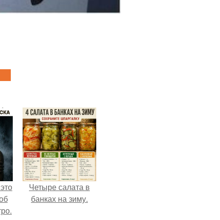
 это
Четыре салата в
об
банках на зиму.
ро.