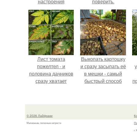
настроения
поверить.
распечатать. Идеи
"Органайзеров
Хорошего
Настроения" с
примерами
подарочков.
Лист томата
Выкопать картошку
пожелтел - и
и сразу засыпать её
половина дачников
в мешки - самый
сразу хватает
быстрый способ
п
удобрение.
спрятать вместе с
к
урожаем гниль,
порезы и больные
клубни.
© 2026 Лайфхаки
К
П
Маленькие, полезные хитрости
г.