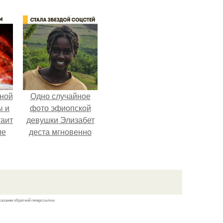
ной
Одно случайное
ы и
фото эфиопской
таит
девушки Элизабет
ие
деста мгновенно
разлетелось по
всему интернету и
сделало её новой
звездой соцсетей.
казании обратной гиперссылки.