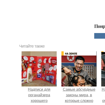
Понр
Читайте также
Надписи для
Самые абсурдные
Н
органайзера
законы мира, в
хорошего
которые сложно
о