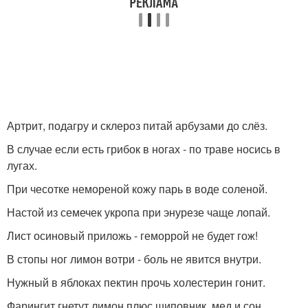
Артрит, подагру и склероз питай арбузами до слёз.
В случае если есть грибок в ногах - по траве носись в
лугах.
При чесотке немореной кожу парь в воде соленой.
Настой из семечек укропа при энурезе чаще лопай.
Лист осиновый приложь - геморрой не будет гож!
В стопы ног лимон вотри - боль не явится внутри.
Нужный в яблоках пектин прочь холестерин гонит.
Фарингит гнетут лимон плюс шиповник, мед и сон.