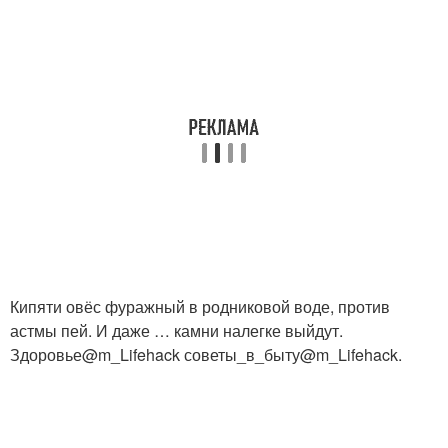
Кипяти овёс фуражный в родниковой воде, против
астмы пей. И даже … камни налегке выйдут.
Здоровье@m_Lifehack советы_в_быту@m_Lifehack.