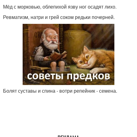
Мёд с морковью, облепихой язву ног осадят лихо.
Ревматизм, натри и грей соком редьки почерней.
Болят суставы и спина - вотри репейник - семена.