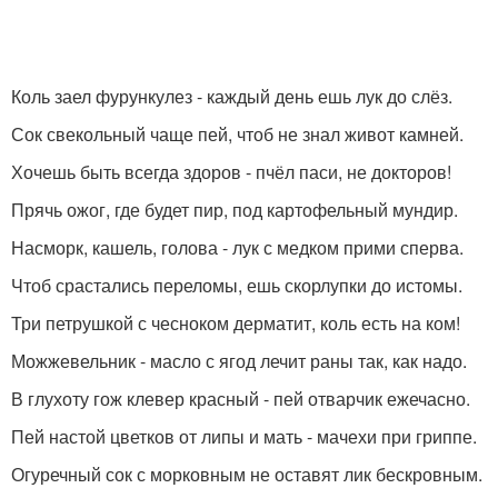
Коль заел фурункулез - каждый день ешь лук до слёз.
Сок свекольный чаще пей, чтоб не знал живот камней.
Хочешь быть всегда здоров - пчёл паси, не докторов!
Прячь ожог, где будет пир, под картофельный мундир.
Насморк, кашель, голова - лук с медком прими сперва.
Чтоб срастались переломы, ешь скорлупки до истомы.
Три петрушкой с чесноком дерматит, коль есть на ком!
Можжевельник - масло с ягод лечит раны так, как надо.
В глухоту гож клевер красный - пей отварчик ежечасно.
Пей настой цветков от липы и мать - мачехи при гриппе.
Огуречный сок с морковным не оставят лик бескровным.