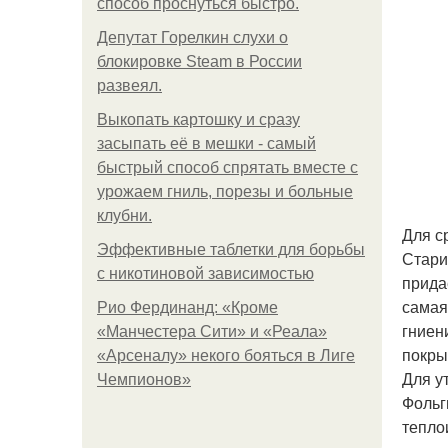
способ проснуться быстро.
Депутат Горелкин слухи о
блокировке Steam в России
развеял.
Выкопать картошку и сразу
засыпать её в мешки - самый
быстрый способ спрятать вместе с
урожаем гниль, порезы и больные
клубни.
Для с
Эффективные таблетки для борьбы
Стари
с никотиновой зависимостью
прида
самая
Рио Фердинанд: «Кроме
гниен
«Манчестера Сити» и «Реала»
покры
«Арсеналу» некого бояться в Лиге
Для у
Чемпионов»
Фольг
тепло