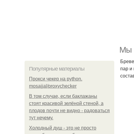
Мы 
Бреве
пар и
Популярные материалы
соста
Прокси чекер на python.
mosajjal/proxychecker
В том случае, если баклажаны
стоят красивой зелёной стеной, а
плодов почти не видно - радоваться
тут нечему.
Холодный душ - это не просто