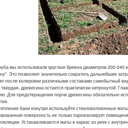
руба мы использовали круглые бревна диаметром 200-240 
ну". Это позволяет значительно сократить дальнейшие затра
ет после колеровки различными составами самобытный вид 
 твердая, древесина остается практически нетронутой. Гла
ию. Для предотвращения порчи древесины обязательно исп
тия.
тепления бани изнутри используйте стекловолоконные мат
ированная поверхность не только пароизолирует помещение
изоляции. Устанавливаются маты в каркас из реек с внутре