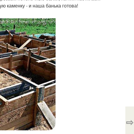
ую каменку - и наша банька готова!
⇨