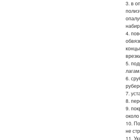
3. в 
полиэ
опалу
набир
4. по
обвяз
концы
врезк
5. по
лагам
6. ср
рубер
7. ус
8. пе
9. по
около 
10. П
не ст
11. У