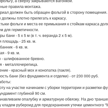
 фольгу, а сверху закрываются вагонкой.
ные правила монтажа.
ериал должен быть обращен фольгой в сторону помещения.
ы должны плотно прилегать к каркасу.
 стыки фольги и места ее примыкания к стойкам каркаса д
ем для герметичности.
ы бани - 5 х 5 м (в т. ч. веранда 2 х 5 м).
 площадь - 25 кв. м.
банник - 6 кв. м.
ая - 9 кв. м.
 - шлифованное бревно.
я - металлочерепица.
ение - красный мох и конопатка (пакля).
ость бани (без фундамента и отделки) - от 230 000 руб.
аботы:
боту на участке начинаем с уборки территории и разметки 
ундамент глубиной 90 см.
танавливаем опалубку и арматурную обвязку. На дно транш
у кладем рубероид для предохранения утечки цементного "