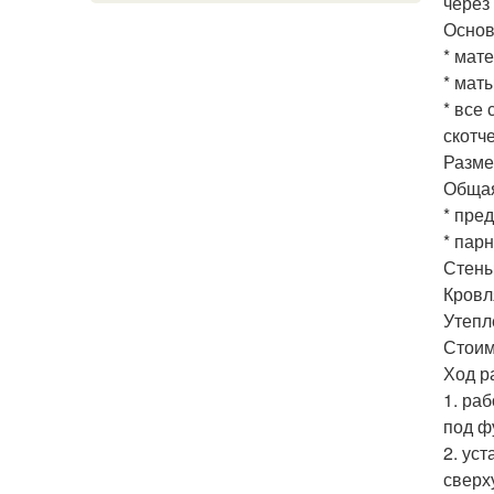
через
Основ
* мат
* мат
* все
скотч
Размер
Общая
* пред
* парн
Стены
Кровл
Утепл
Стоим
Ход р
1. ра
под ф
2. ус
сверх