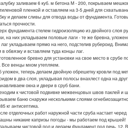
опалубку заливаем 6 куб. м бетона М - 200, покрываем меш
тиленовой пленкой и оставляем на 3-5 дней для схватыван
бку и делаем сливы для отвода воды от фундамента. Готов
аться прочности.
верх фундамента стелем гидроизоляцию из двойного слоя р
ки, на них укладываем половые лаги - те же бревна, уложен
 лаг укладываем прямо на него, подстелив рубероид. Вниман
и в обвязку и вставляем туда концы лаг.
дготовленное бревно для установки на свое место в срубе
. Все венцы мхом утепляем.
уб уложен, теперь делаем двойную обрешетку кровли под ме
оидом в два слоя, укладывая полосы внахлест одна на дру
танавливаем окна и двери в сруб бани.
реходим к чистовой подвивке межвенцовых швов паклей и 
крываем баню снаружи несколькими слоями огнебиозащитно
85 кг антисептика.
осле отделочных работ наружной части сруба настает черед 
рашны никакие капризы погоды - мы работаем под крышей!
кладываем чистовой пол и делаем фундамент под печь. 12. 