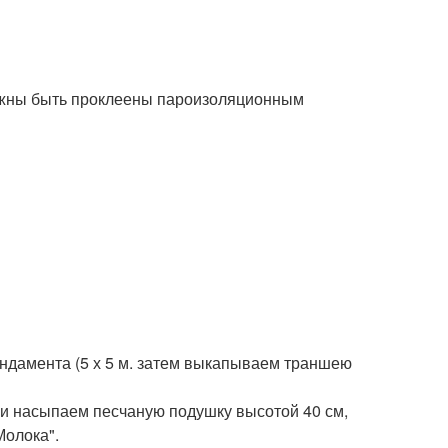
олжны быть проклеены пароизоляционным
фундамента (5 х 5 м. затем выкапываем траншею
еи насыпаем песчаную подушку высотой 40 см,
Молока".