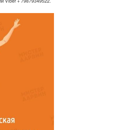
и Viber + 79879349522.