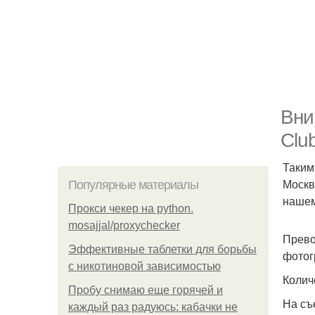
Вни
Clu
Таким
Москв
Популярные материалы
нашем
Прокси чекер на python.
mosajjal/proxychecker
Прево
Эффективные таблетки для борьбы
фотог
с никотиновой зависимостью
Колич
Пробу снимаю еще горячей и
На съ
каждый раз радуюсь: кабачки не