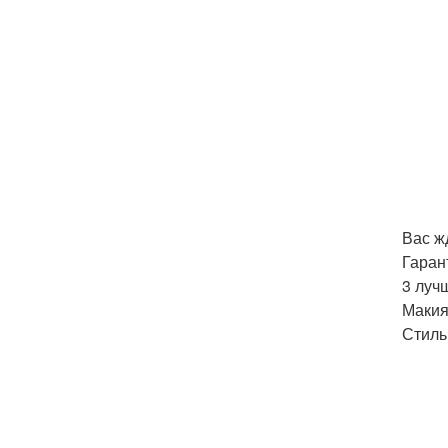
Вас ж
Гаран
3 луч
Макия
Стиль