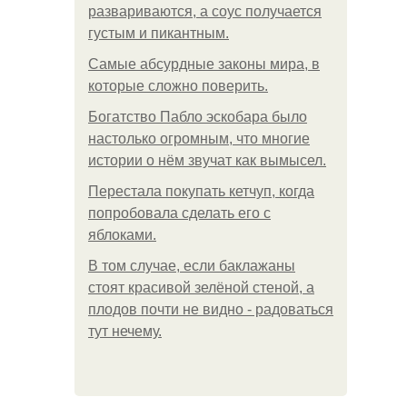
развариваются, а соус получается
густым и пикантным.
Самые абсурдные законы мира, в
которые сложно поверить.
Богатство Пабло эскобара было
настолько огромным, что многие
истории о нём звучат как вымысел.
Перестала покупать кетчуп, когда
попробовала сделать его с
яблоками.
В том случае, если баклажаны
стоят красивой зелёной стеной, а
плодов почти не видно - радоваться
тут нечему.