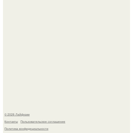
В Дубае существует район, который кажется ошибкой
самой реальности.
Академик ран Онищенко призвал россиян не ездить
отдыхать за границу: "Зачем Ездить в Турцию, Когда у
нас в Стране Есть Практически все".
© 2026 Лайфхаки
Контакты
Пользовательское соглашение
Политика конфидециальности