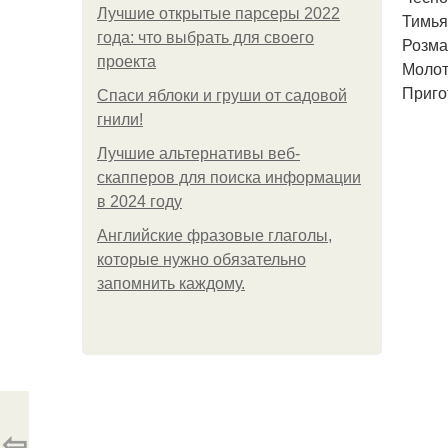
Лучшие открытые парсеры 2022
Тимьян
года: что выбрать для своего
Розмар
проекта
Молот
Приго
Спаси яблоки и груши от садовой
гнили!
Лучшие альтернативы веб-
скапперов для поиска информации
в 2024 году
Английские фразовые глаголы,
которые нужно обязательно
запомнить каждому.
⇦