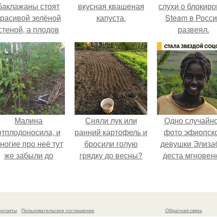
баклажаны стоят
вкусная квашеная
слухи о блокиро
красивой зелёной
капуста.
Steam в Росс
стеной, а плодов
развеял.
почти не видно -
радоваться тут
нечему.
Малина
Сняли лук или
Одно случайн
отплодоносила, и
ранний картофель и
фото эфиопск
ногие про неё тут
бросили голую
девушки Элиза
же забыли до
грядку до весны?
деста мгновен
следующего лета.
разлетелось п
всему интернет
сделало её но
звездой соцсет
онтакты
Пользовательское соглашение
Обратная связь