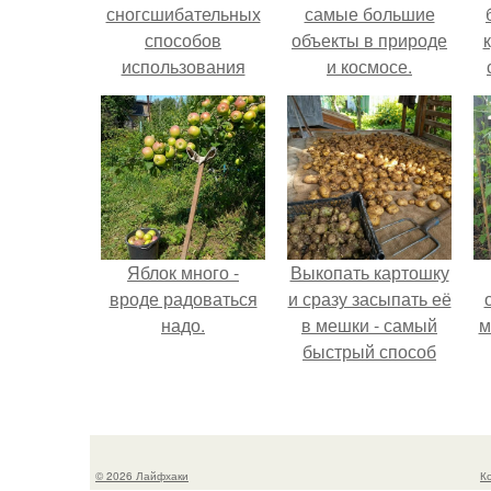
сногсшибательных
самые большие
способов
объекты в природе
использования
и космосе.
перекиси водорода,
о которых вы
должны знать!
Яблок много -
Выкопать картошку
вроде радоваться
и сразу засыпать её
надо.
в мешки - самый
м
быстрый способ
спрятать вместе с
урожаем гниль,
порезы и больные
клубни.
© 2026 Лайфхаки
К