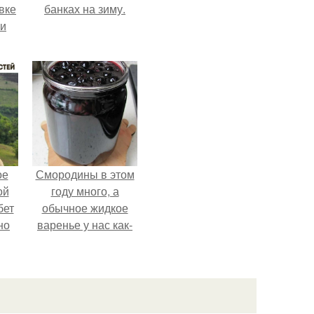
вке
банках на зиму.
ии
ое
Смородины в этом
ой
году много, а
бет
обычное жидкое
но
варенье у нас как-
о
то не очень едят.
у и
вой
ей.