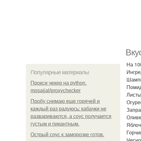
Вку
На 100
Ингре
Популярные материалы
Шампи
Прокси чекер на python.
Помид
mosajjal/proxychecker
Листь
Пробу снимаю еще горячей и
Огурец
каждый раз радуюсь: кабачки не
Запра
развариваются, а соус получается
Оливк
густым и пикантным.
Яблоч
Горчиц
Острый соус к заморозке готов.
Чеснок