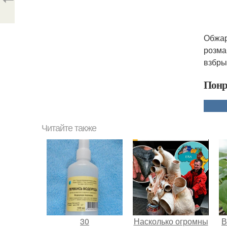
Обжар
розма
взбры
Понр
Читайте также
30
Насколько огромны
В