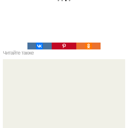
Читайте также
17-Летняя девушка правдоподобно воплощается в
самые разные образы.