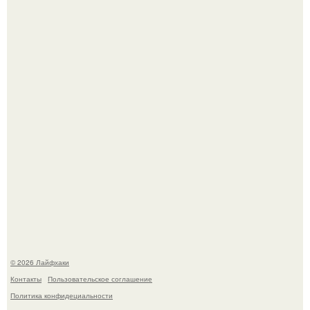
Ботва пожелтела, сосед уже достал вилы, и рука сама
тянется копать картошку.
Чем заболела груша и как ее лечить?
© 2026 Лайфхаки
Контакты
Пользовательское соглашение
Политика конфидециальности