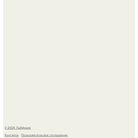
Автоваз крупнейшее обновление Lada Niva Legend за
всю историю представил.
В Дубае существует район, который кажется ошибкой
самой реальности.
© 2026 Лайфхаки
Контакты
Пользовательское соглашение