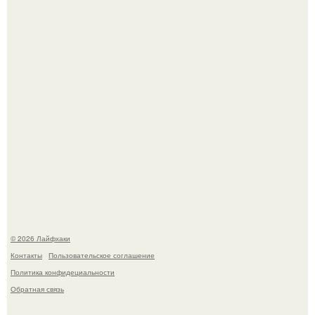
Лист томата пожелтел - и половина дачников сразу
хватает удобрение.
Яблок много - вроде радоваться надо.
© 2026 Лайфхаки
Контакты
Пользовательское соглашение
Политика конфидециальности
Обратная связь