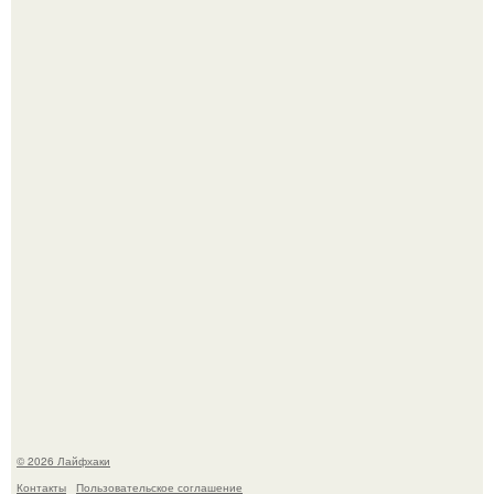
Чем заболела груша и как ее лечить?
В Дубае существует район, который кажется ошибкой
самой реальности.
© 2026 Лайфхаки
Контакты
Пользовательское соглашение