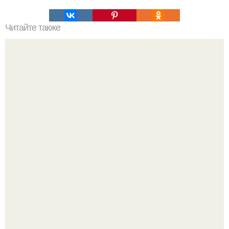
Читайте также
ТОП-8 Список лучших прокси-серверов 2022. Smartproxy
Депутат Горелкин слухи о блокировке Steam в России