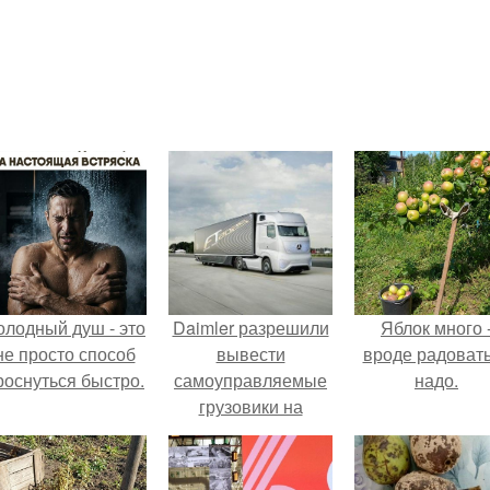
олодный душ - это
Daimler разрешили
Яблок много 
не просто способ
вывести
вроде радоват
роснуться быстро.
самоуправляемые
надо.
грузовики на
автомагистрали в
Германии.