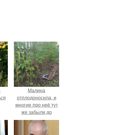
-
Малина
ься
отплодоносила, и
многие про неё тут
же забыли до
следующего лета.