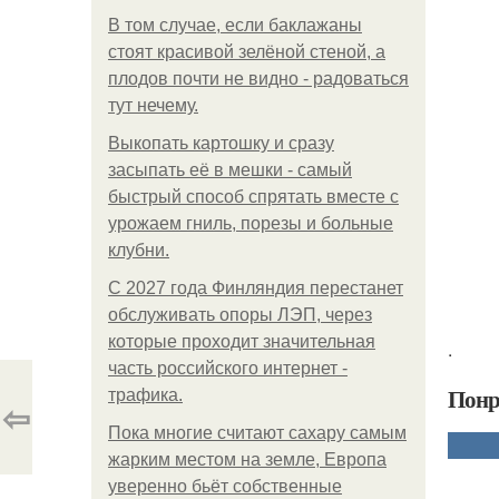
В том случае, если баклажаны
стоят красивой зелёной стеной, а
плодов почти не видно - радоваться
тут нечему.
Выкопать картошку и сразу
засыпать её в мешки - самый
быстрый способ спрятать вместе с
урожаем гниль, порезы и больные
клубни.
С 2027 года Финляндия перестанет
обслуживать опоры ЛЭП, через
которые проходит значительная
.
часть российского интернет -
Понр
трафика.
⇦
Пока многие считают сахару самым
жарким местом на земле, Европа
уверенно бьёт собственные