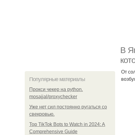
В Я
кот
От со
возбу
Популярные материалы
Прокси чекер на python.
mosajjal/proxychecker
Уже нет сил постоянно ругаться со
свекровью.
Top TikTok Bots to Watch in 2024: A
Comprehensive Guide