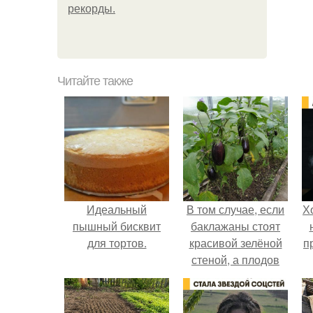
рекорды.
Читайте также
Идеальный
В том случае, если
Х
пышный бисквит
баклажаны стоят
для тортов.
красивой зелёной
п
стеной, а плодов
почти не видно -
радоваться тут
нечему.