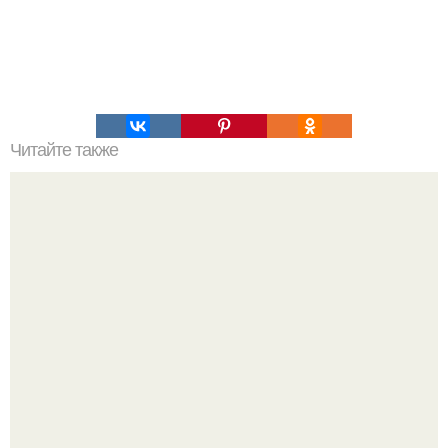
Читайте также
Интересный способ выращивания картофеля, когда
место под посадку ограничено.