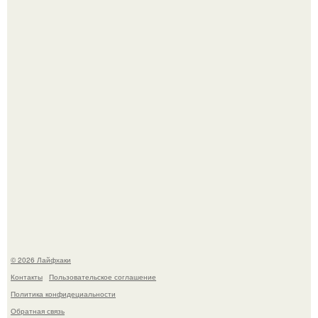
Чем заболела груша и как ее лечить?
В Дубае существует район, который кажется ошибкой
самой реальности.
© 2026 Лайфхаки
Контакты
Пользовательское соглашение
Политика конфидециальности
Обратная связь