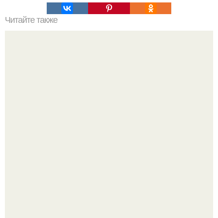
Читайте также
Как вывести плесень.
Перестала покупать кетчуп, когда попробовала сделать
его с яблоками.