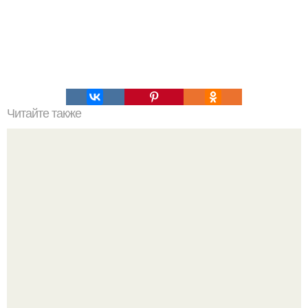
Читайте также
Избавляемся от дневной сонливости навсегда!