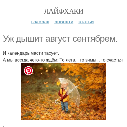
ЛАЙФХАКИ
главная
новости
статьи
Уж дышит август ceнтябpeм.
И календарь мacти тacуeт.
А мы вceгда чего-то ждём: To лета, . то зимы, . то cчacтья
.