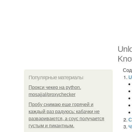
Unlo
Kn
Сод
U
Популярные материалы
Прокси чекер на python.
mosajjal/proxychecker
Пробу снимаю еще горячей и
каждый раз радуюсь: кабачки не
развариваются, а соус получается
С
густым и пикантным.
Ч