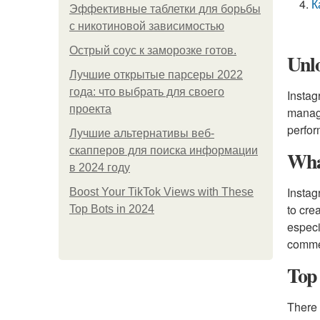
К
Эффективные таблетки для борьбы
с никотиновой зависимостью
Острый соус к заморозке готов.
Unlo
Лучшие открытые парсеры 2022
года: что выбрать для своего
Instag
проекта
managi
perfor
Лучшие альтернативы веб-
скапперов для поиска информации
Wha
в 2024 году
Instag
Boost Your TikTok Views with These
to cre
Top Bots in 2024
especi
commen
Top 
There 