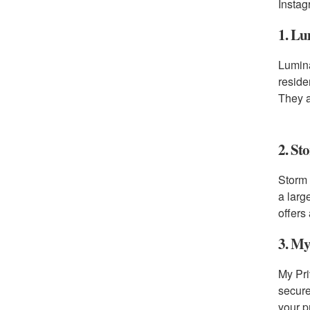
Instag
1. Lu
Lumina
reside
They a
2. St
Storm 
a larg
offers
3. My
My Pri
secure
your p