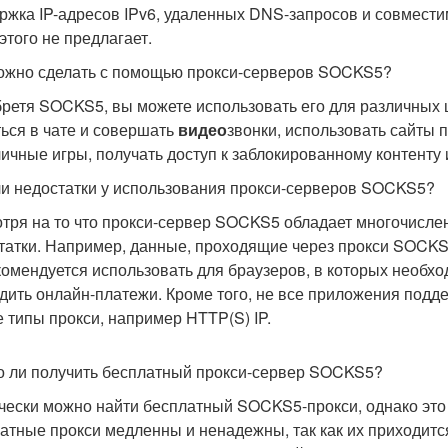
ржка IP-адресов IPv6, удаленных DNS-запросов и совмести
этого не предлагает.
ожно сделать с помощью прокси-серверов SOCKS5?
ретя SOCKS5, вы можете использовать его для различных ц
ься в чате и совершать
видео
звонки, использовать сайты 
личные игры, получать доступ к заблокированному контенту и
ли недостатки у использования прокси-серверов SOCKS5?
тря на то что прокси-сервер SOCKS5 обладает многочисле
татки. Например, данные, проходящие через прокси SOCK
комендуется использовать для браузеров, в которых необ
дить онлайн-платежи. Кроме того, не все приложения подд
е типы прокси, например HTTP(S) IP.
 ли получить бесплатный прокси-сервер SOCKS5?
чески можно найти бесплатный SOCKS5-прокси, однако это 
атные прокси медленны и ненадежны, так как их приходится