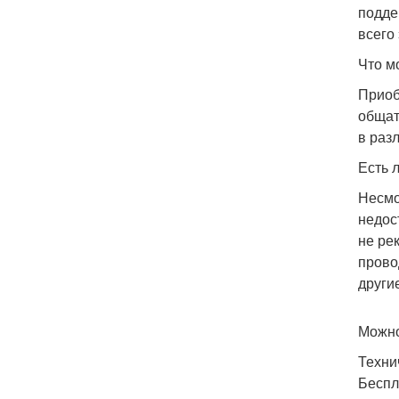
подде
всего 
Что м
Приоб
общат
в раз
Есть 
Несмо
недос
не ре
прово
други
Можно
Техни
Беспл