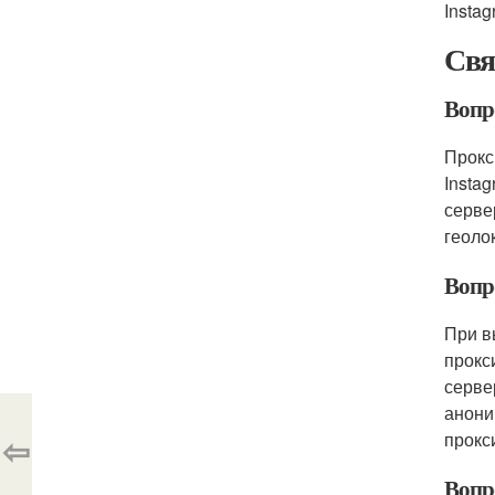
Instag
Свя
Вопро
Прокс
Insta
серве
геоло
Вопр
При в
прокс
серве
анони
⇦
прокс
Вопр