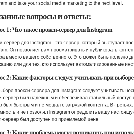
ram and take your social media marketing to the next level.
занные вопросы и ответы:
с 1: Что такое прокси-сервер для Instagram
и-сервер для Instagram - это сервер, который выступает 
gram. Он позволяет вам просматривать и публиковать контент
ра вместо вашего собственного. Это может быть полезно дл
кацию или для тех, кто использует автоматизированные инс
ос 2: Какие факторы следует учитывать при выборе 
ыборе прокси-сервера для Instagram следует учитывать нес
и-сервер был надежным и обеспечивал стабильный доступ к 
р был быстрым и не мешал с загрузкой контента. В-третьих
мность и не позволял Instagram определить вашу настоящу
и-сервер был доступен по приемлемой цене.
ос 3: Какие проблемы могут возникнуть при исполь