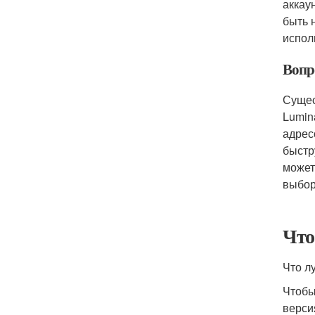
аккау
быть 
испол
Вопр
Сущес
Lumin
адрес
быстр
может
выбор
Что
Что л
Чтобы
верси