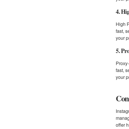
4. Hi
High P
fast, 
your p
5. Pr
Proxy-
fast, 
your p
Con
Instag
manage
offer 