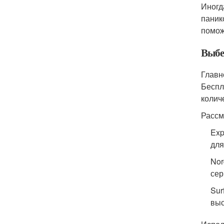
Иногд
паник
помож
Выбе
Главн
Беспл
колич
Рассм
Exp
для
Nor
сер
Sur
выс