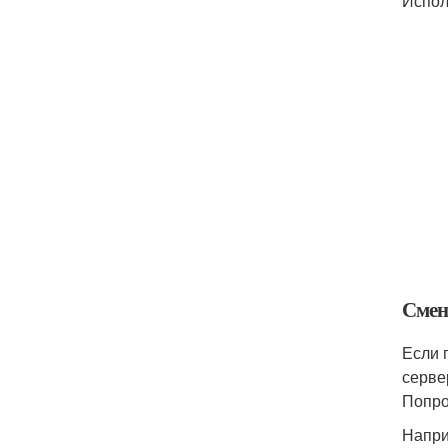
Испол
Смен
Если 
серве
Попро
Напри