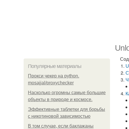
Unlo
Сод
U
Популярные материалы
С
Прокси чекер на python.
Ч
mosajjal/proxychecker
Насколько огромны самые большие
К
объекты в природе и космосе.
Эффективные таблетки для борьбы
с никотиновой зависимостью
В том случае, если баклажаны