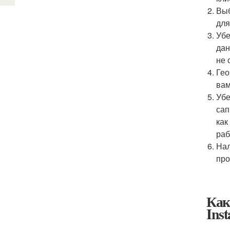
Выб
для
Убе
дан
не 
Гео
вам
Убе
сап
как
раб
Нал
про
Как
Ins