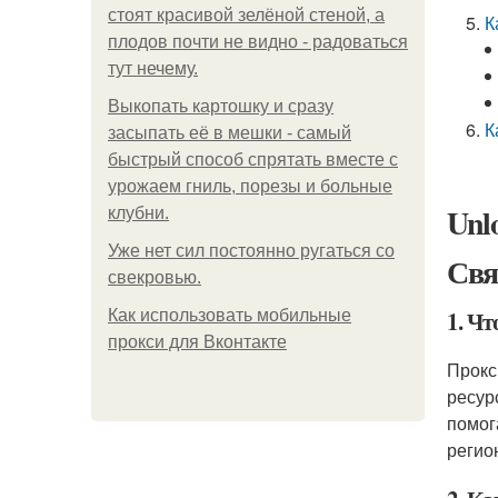
стоят красивой зелёной стеной, а
К
плодов почти не видно - радоваться
тут нечему.
Выкопать картошку и сразу
К
засыпать её в мешки - самый
быстрый способ спрятать вместе с
урожаем гниль, порезы и больные
Unlo
клубни.
Уже нет сил постоянно ругаться со
Свя
свекровью.
1. Чт
Как использовать мобильные
прокси для Вконтакте
Прокс
ресур
помог
регио