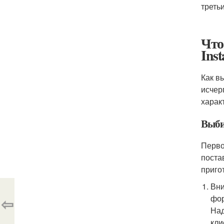
треть
Что
Ins
Как в
исчер
харак
Выби
Перво
поста
приго
Вни
фор
⇦
Над
кли