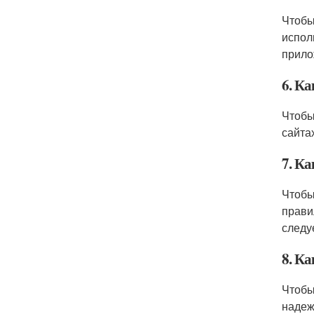
Чтобы
испол
прило
6. К
Чтобы
сайта
7. К
Чтобы
прави
следу
8. К
Чтобы
надеж