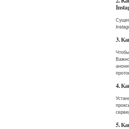
2. К
Inst
Сущес
Insta
3. К
Чтобы
Важно
анони
прото
4. К
Устан
прокс
серве
5. К