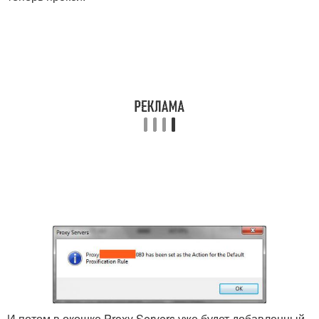
И потом в окошке Proxy Servers уже будет добавленный