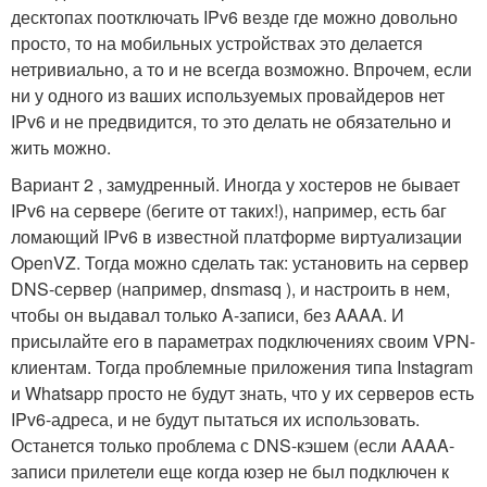
десктопах поотключать IPv6 везде где можно довольно
просто, то на мобильных устройствах это делается
нетривиально, а то и не всегда возможно. Впрочем, если
ни у одного из ваших используемых провайдеров нет
IPv6 и не предвидится, то это делать не обязательно и
жить можно.
Вариант 2 , замудренный. Иногда у хостеров не бывает
IPv6 на сервере (бегите от таких!), например, есть баг
ломающий IPv6 в известной платформе виртуализации
OpenVZ. Тогда можно сделать так: установить на сервер
DNS-сервер (например, dnsmasq ), и настроить в нем,
чтобы он выдавал только A-записи, без AAAA. И
присылайте его в параметрах подключениях своим VPN-
клиентам. Тогда проблемные приложения типа Instagram
и Whatsapp просто не будут знать, что у их серверов есть
IPv6-адреса, и не будут пытаться их использовать.
Останется только проблема с DNS-кэшем (если AAAA-
записи прилетели еще когда юзер не был подключен к