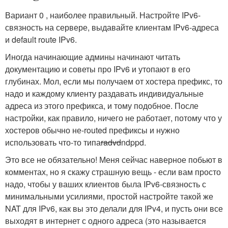
Вариант 0 , наиболее правильный. Настройте IPv6-
связность на сервере, выдавайте клиентам IPv6-адреса
и default route IPv6.
Иногда начинающие админы начинают читать
документацию и советы про IPv6 и утопают в его
глубинах. Мол, если мы получаем от хостера префикс, то
надо и каждому клиенту раздавать индивидуальные
адреса из этого префикса, и тому подобное. После
настройки, как правило, ничего не работает, потому что у
хостеров обычно не-routed префиксы и нужно
использовать что-то типа
radvd
ndppd.
Это все не обязательно! Меня сейчас наверное побьют в
комментах, но я скажу страшную вещь - если вам просто
надо, чтобы у ваших клиентов была IPv6-связность с
минимальными усилиями, простой настройте такой же
NAT для IPv6, как вы это делали для IPv4, и пусть они все
выходят в интернет с одного адреса (это называется