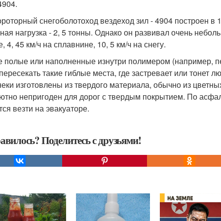
4904.
роторный снегоболотоход вездеход зил - 4904 построен в 
ая нагрузка - 2, 5 тонны. Однако он развивал очень небольшу
, 4, 45 км/ч на сплавнине, 10, 5 км/ч на снегу.
е полые или наполненные изнутри полимером (например, 
 пересекать такие гиблые места, где застревает или тонет л
неки изготовлены из твердого материала, обычно из цветны
ютно непригоден для дорог с твердым покрытием. По асфа
тся везти на эвакуаторе.
авилось? Поделитесь с друзьями!