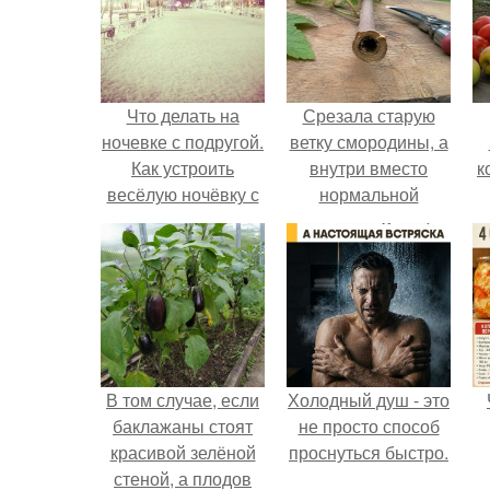
Что делать на
Срезала старую
ночевке с подругой.
ветку смородины, а
Как устроить
внутри вместо
к
весёлую ночёвку с
нормальной
подружками
светлой
сердцевины
оказалась чёрная
пустота.
В том случае, если
Холодный душ - это
баклажаны стоят
не просто способ
красивой зелёной
проснуться быстро.
стеной, а плодов