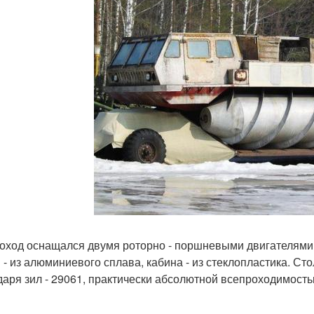
оход оснащался двумя роторно - поршневыми двигателями в
 - из алюминиевого сплава, кабина - из стеклопластика. 
даря зил - 29061, практически абсолютной всепроходимостью