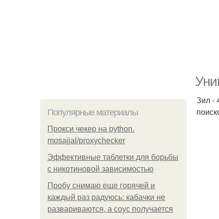
Уни
Зил -
поиск
Популярные материалы
Прокси чекер на python.
mosajjal/proxychecker
Эффективные таблетки для борьбы
с никотиновой зависимостью
Пробу снимаю еще горячей и
каждый раз радуюсь: кабачки не
развариваются, а соус получается