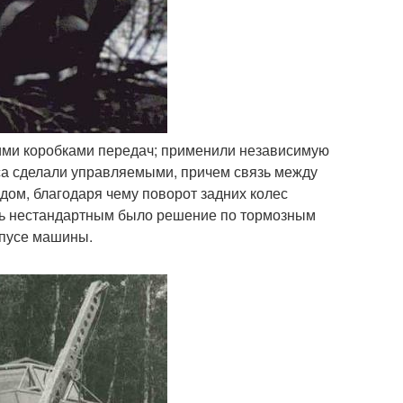
скими коробками передач; применили независимую
еса сделали управляемыми, причем связь между
ом, благодаря чему поворот задних колес
ень нестандартным было решение по тормозным
рпусе машины.