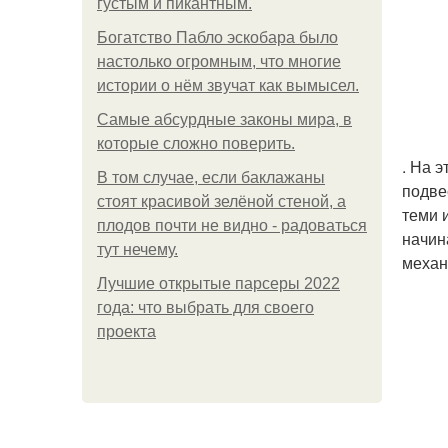
густым и пикантным.
Богатство Пабло эскобара было
настолько огромным, что многие
истории о нём звучат как вымысел.
Самые абсурдные законы мира, в
которые сложно поверить.
. На 
В том случае, если баклажаны
подве
стоят красивой зелёной стеной, а
теми 
плодов почти не видно - радоваться
начин
тут нечему.
механ
Лучшие открытые парсеры 2022
года: что выбрать для своего
проекта