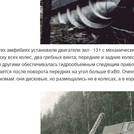
этих амфибиях установили двигатели зил - 131 с механиче
ску всех колес, два гребных винта; передние и задние кол
и другими обеспечивалась гидрообъемным следящим привод
ается после поворота передних на угол больше 6\xB0. Оч
измам: они дисковые, но размещались не в колесах, а в ко