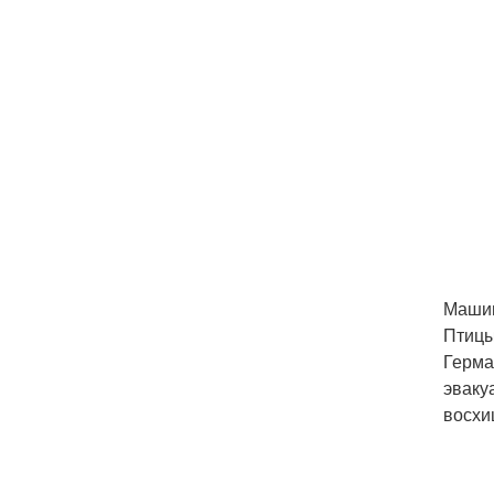
Машин
Птицы
Герма
эваку
восхи