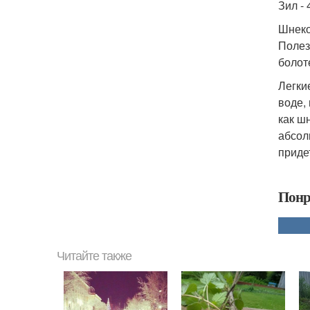
Зил - 
Шнеко
Полезн
болоте
Легки
воде,
как ш
абсол
приде
Понр
Читайте также