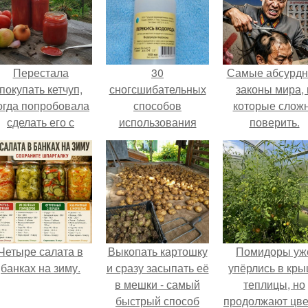
Перестала
30
Самые абсурд
покупать кетчуп,
сногсшибательных
законы мира, 
огда попробовала
способов
которые слож
сделать его с
использования
поверить.
яблоками.
перекиси водорода,
о которых вы
должны знать!
Четыре салата в
Выкопать картошку
Помидоры уж
банках на зиму.
и сразу засыпать её
упёрлись в кр
в мешки - самый
теплицы, но
быстрый способ
продолжают цве