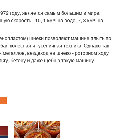
1972 году, является самым большим в мире.
ю скорость - 10, 1 км/ч на воде, 7, 3 км/ч на
пенопластом) шнеки позволяют машине плыть по
юбая колесная и гусеничная техника. Однако так
х металлов, вездеход на шнеко - роторном ходу
льту, бетону и даже щебню такую машину