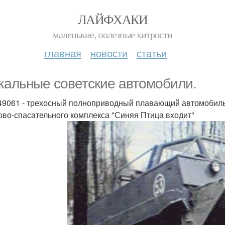
ЛАЙФХАКИ
маленькие, полезные хитрости
главная
новости
статьи
кальные советские автомобили.
 49061 - трехосный полноприводный плавающий автомобиль н
ово-спасательного комплекса "Синяя Птица входит"