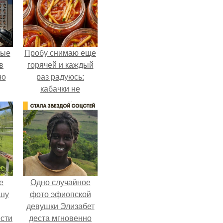
ные
Пробу снимаю еще
в
горячей и каждый
но
раз радуюсь:
кабачки не
развариваются, а
соус получается
густым и
пикантным.
е
Одно случайное
ышу
фото эфиопской
девушки Элизабет
сти
деста мгновенно