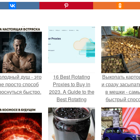
олодный душ - это
16 Best Rotating
Выкопать карто
не просто способ
Proxies to Buy in
и сразу засыпат
роснуться быстро.
2023. A Guide to the
в мешки - сам
Best Rotating
быстрый спос
Proxies of 2023
спрятать вмест
урожаем гнил
порезы и боль
клубни.