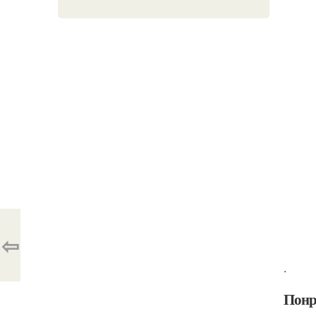
⇦
.
Понр