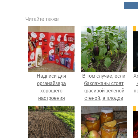
Читайте также
Надписи для
В том случае, если
Х
органайзера
баклажаны стоят
хорошего
красивой зелёной
п
настроения
стеной, а плодов
распечатать. Идеи
почти не видно -
"Органайзеров
радоваться тут
Хорошего
нечему.
Настроения" с
примерами