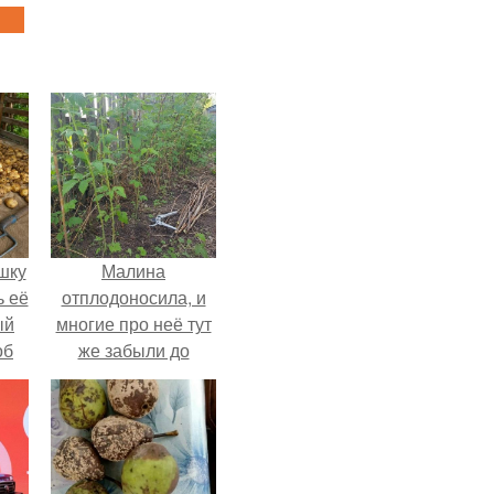
шку
Малина
ь её
отплодоносила, и
ый
многие про неё тут
об
же забыли до
е с
следующего лета.
ь,
ные