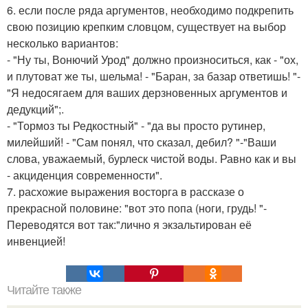
6. если после ряда аргументов, необходимо подкрепить
свою позицию крепким словцом, существует на выбор
несколько вариантов:
- "Ну ты, Вонючий Урод" должно произноситься, как - "ох,
и плутоват же ты, шельма! - "Баран, за базар ответишь! "-
"Я недосягаем для ваших дерзновенных аргументов и
дедукций";.
- "Тормоз ты Редкостный" - "да вы просто рутинер,
милейший! - "Сам понял, что сказал, дебил? "-"Ваши
слова, уважаемый, бурлеск чистой воды. Равно как и вы
- акциденция современности".
7. расхожие выражения восторга в рассказе о
прекрасной половине: "вот это попа (ноги, грудь! "-
Переводятся вот так:"лично я экзальтирован её
инвенцией!
Читайте также