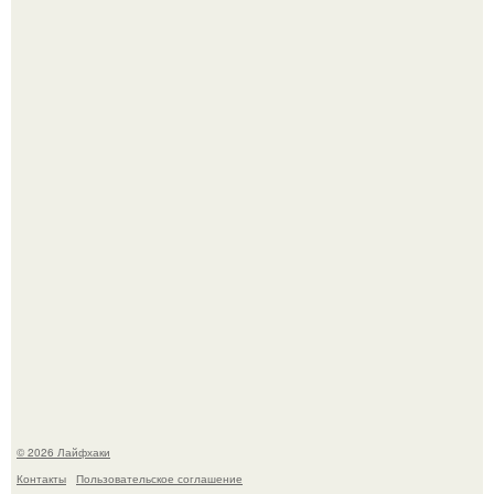
Автоваз крупнейшее обновление Lada Niva Legend за
всю историю представил.
В Дубае существует район, который кажется ошибкой
самой реальности.
© 2026 Лайфхаки
Контакты
Пользовательское соглашение