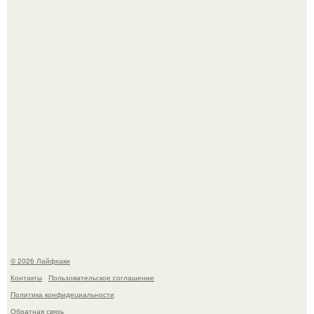
Будущее вселенной через миллионы и миллиарды лет
таит захватывающие тайны.
Одно случайное фото эфиопской девушки Элизабет
деста мгновенно разлетелось по всему интернету и
сделало её новой звездой соцсетей.
© 2026 Лайфхаки
Контакты
Пользовательское соглашение
Политика конфидециальности
Обратная связь